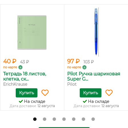
40 ₽
97 ₽
43 ₽
103 ₽
по карте
по карте
Тетрадь 18 листов,
Pilot Ручка шариковая
клетка, ск...
Super G...
ErichKrause
Pilot
Купить
Купить
На складе
На складе
Дата доставки:
12 августа
Дата доставки:
12 августа