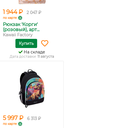
1 944 ₽
2 047 ₽
по карте
Рюкзак 'Корги'
(розовый), арт...
Kawaii Factory
Купить
На складе
Дата доставки:
11 августа
5 997 ₽
6 313 ₽
по карте