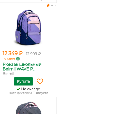
4.5
12 349 ₽
12 999 ₽
по карте
Рюкзак школьный
Belmil WAVE P...
Belmil
Купить
На складе
Дата доставки:
11 августа