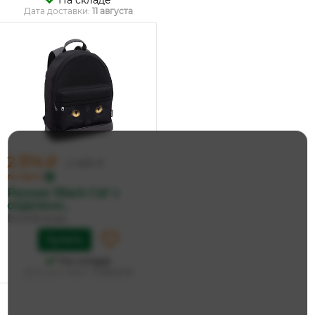
На складе
Дата доставки:
11 августа
2 374 ₽
2 499 ₽
по карте
Рюкзак 'Black Cat' с
отделени...
ErichKrause
Купить
На складе
Дата доставки:
11 августа