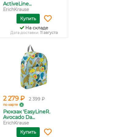
ActiveLine...
ErichKrause
Купить
На складе
Дата доставки:
11 августа
2 279 ₽
2 399 ₽
по карте
Рюкзак 'EasyLineR.
Avocado Da...
ErichKrause
Купить