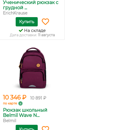
Ученический рюкзак с
грудной ...
ErichKrause
Купить
На складе
Дата доставки:
11 августа
10 346 ₽
10 891 ₽
по карте
Рюкзак школьный
Belmil Wave N...
Belmil
Купить