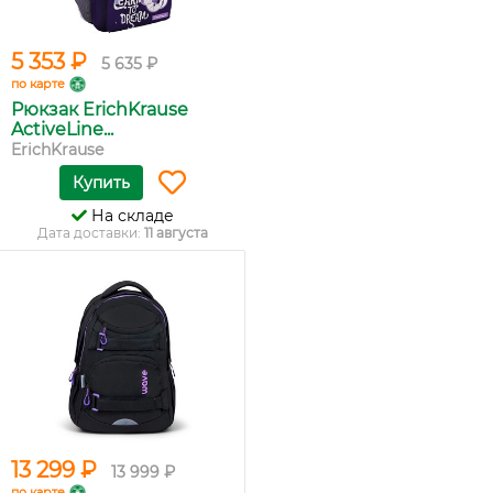
5 353 ₽
5 635 ₽
по карте
Рюкзак ErichKrause
ActiveLine...
ErichKrause
Купить
На складе
Дата доставки:
11 августа
13 299 ₽
13 999 ₽
по карте