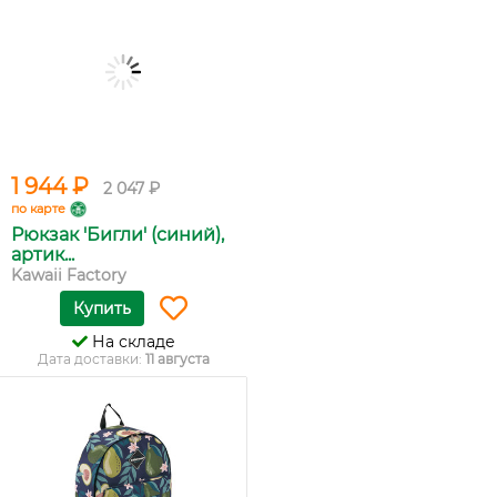
1 944 ₽
2 047 ₽
по карте
Рюкзак 'Бигли' (синий),
артик...
Kawaii Factory
Купить
На складе
Дата доставки:
11 августа