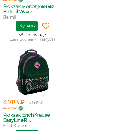
Рюкзак молодежный
Belmil Wave...
Belmil
Купить
На складе
Дата доставки:
11 августа
4 783 ₽
5 035 ₽
по карте
Рюкзак ErichKrause
EasyLineR ...
ErichKrause