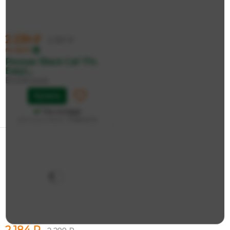
2 239 ₽
2 357 ₽
по карте
Рюкзак 'Black Cat' 17л,
EasyL...
ErichKrause
Купить
На складе
Дата доставки:
11 августа