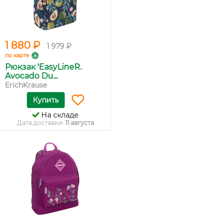
1 880 ₽
1 979 ₽
по карте
Рюкзак 'EasyLineR.
Avocado Du...
ErichKrause
Купить
На складе
Дата доставки:
11 августа