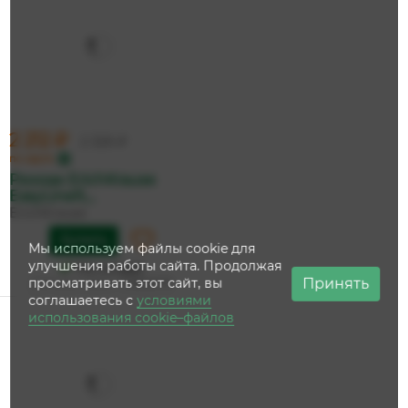
2 212 ₽
2 329 ₽
по карте
Рюкзак ErichKrause
EasyLineR,...
ErichKrause
Купить
Мы используем файлы cookie для
улучшения работы сайта. Продолжая
На складе
Принять
просматривать этот сайт, вы
Дата доставки:
11 августа
соглашаетесь с
условиями
использования cookie–файлов