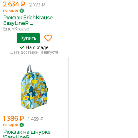
2 634 ₽
2 773 ₽
по карте
Рюкзак ErichKrause
EasyLineR ...
ErichKrause
Купить
На складе
Дата доставки:
11 августа
1 386 ₽
1 459 ₽
по карте
Рюкзак на шнурке
'EasyLineR. ...