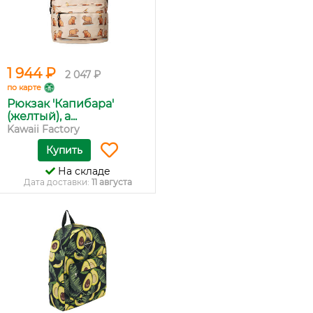
1 944 ₽
2 047 ₽
по карте
Рюкзак 'Капибара'
(желтый), а...
Kawaii Factory
Купить
На складе
Дата доставки:
11 августа