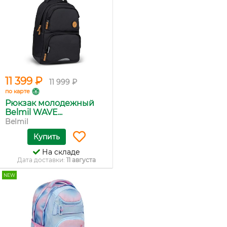
11 399 ₽
11 999 ₽
по карте
Рюкзак молодежный
Belmil WAVE...
Belmil
Купить
На складе
Дата доставки:
11 августа
NEW