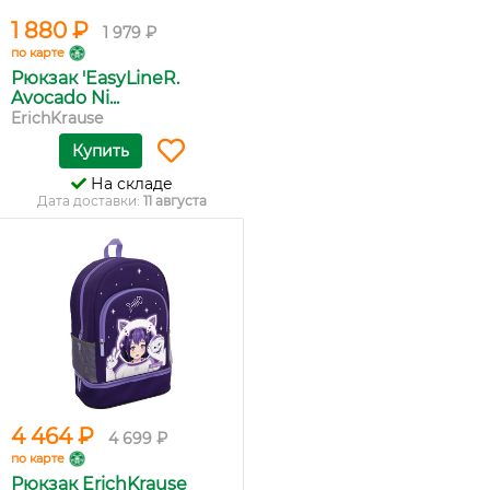
1 880 ₽
1 979 ₽
по карте
Рюкзак 'EasyLineR.
Avocado Ni...
ErichKrause
Купить
На складе
Дата доставки:
11 августа
4 464 ₽
4 699 ₽
по карте
Рюкзак ErichKrause