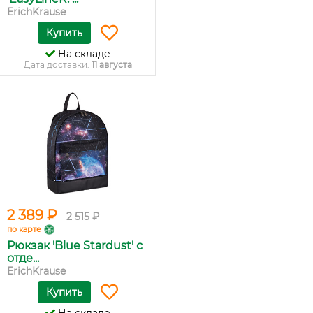
ErichKrause
Купить
На складе
Дата доставки:
11 августа
2 389 ₽
2 515 ₽
по карте
Рюкзак 'Blue Stardust' с
отде...
ErichKrause
Купить