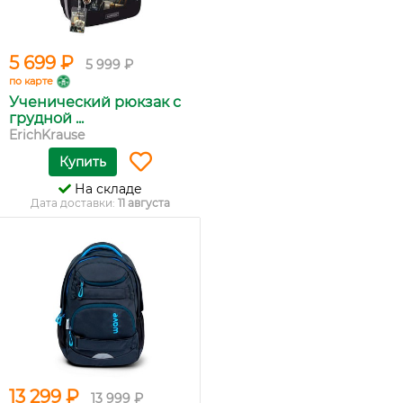
5 699 ₽
5 999 ₽
по карте
Ученический рюкзак с
грудной ...
ErichKrause
Купить
На складе
Дата доставки:
11 августа
13 299 ₽
13 999 ₽