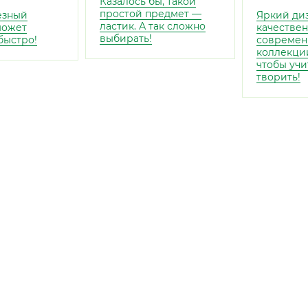
Казалось бы, такой
простой предмет —
езный
Яркий диз
ластик. А так сложно
может
качествен
выбирать!
быстро!
современ
коллекции
чтобы учи
творить!