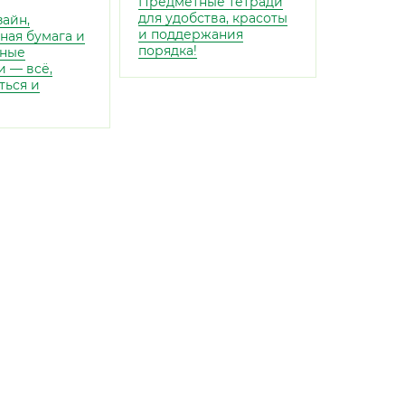
Предметные тетради
для удобства, красоты
айн,
и поддержания
ная бумага и
порядка!
ные
 — всё,
ться и