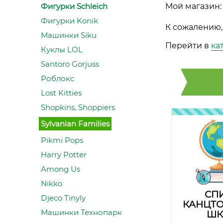
Фигурки Schleich
Мой магазин:
Фигурки Konik
К сожалению, 
Машинки Siku
Перейти в
ка
Куклы LOL
Santoro Gorjuss
Роблокс
Lost Kitties
Shopkins, Shoppiers
Sylvanian Families
Pikmi Pops
Harry Potter
Among Us
Nikko
СП
Djeco Tinyly
КАНЦТО
Машинки Технопарк
ШК