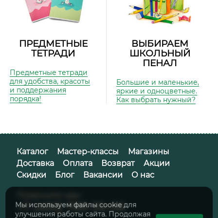
ПРЕДМЕТНЫЕ
ВЫБИРАЕМ
ТЕТРАДИ
ШКОЛЬНЫЙ
ПЕНАЛ
Предметные тетради
для удобства, красоты
Большие и маленькие,
и поддержания
яркие и одноцветные.
порядка!
Как выбрать нужный?
Каталог
Мастер-классы
Магазины
Доставка
Оплата
Возврат
Акции
Скидки
Блог
Вакансии
О нас
Позвоните нам:
+7 (495) 789-39-06
Мы используем файлы cookie для
улучшения работы сайта. Продолжая