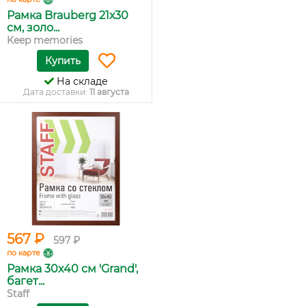
Рамка Brauberg 21х30
см, золо...
Keep memories
Купить
На складе
Дата доставки:
11 августа
567 ₽
597 ₽
по карте
Рамка 30х40 см 'Grand',
багет...
Staff