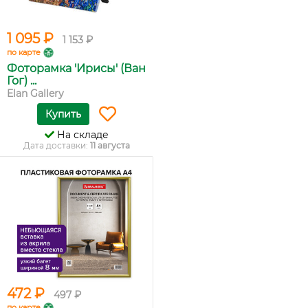
1 095 ₽
1 153 ₽
по карте
Фоторамка 'Ирисы' (Ван
Гог) ...
Elan Gallery
Купить
На складе
Дата доставки:
11 августа
472 ₽
497 ₽
по карте