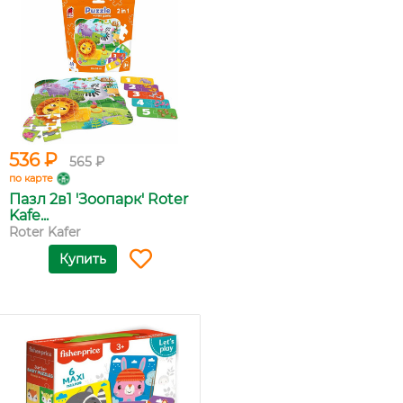
536 ₽
565 ₽
по карте
Пазл 2в1 'Зоопарк' Roter
Kafe...
Roter Kafer
Купить