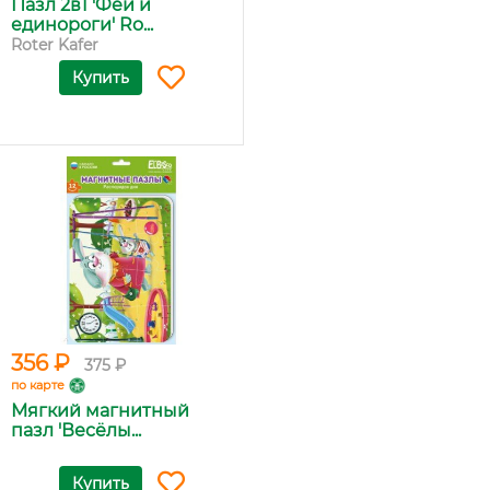
Пазл 2в1 'Феи и
единороги' Ro...
Roter Kafer
Купить
356 ₽
375 ₽
по карте
Мягкий магнитный
пазл 'Весёлы...
Купить