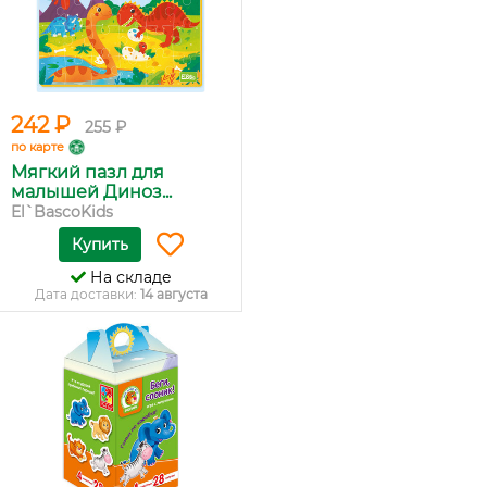
242 ₽
255 ₽
по карте
Мягкий пазл для
малышей Диноз...
El`BascoKids
Купить
На складе
Дата доставки:
14 августа