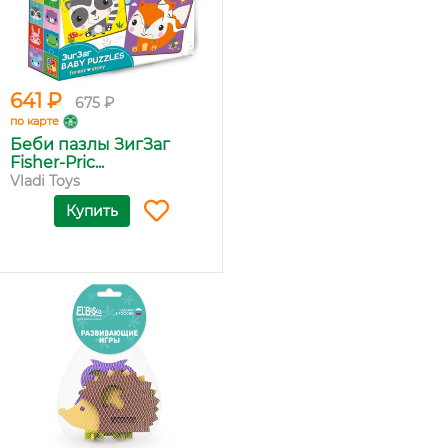
641 ₽
675 ₽
по карте
Беби пазлы ЗигЗаг
Fisher-Pric...
Vladi Toys
Купить