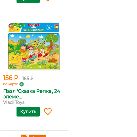
156 ₽
165 ₽
по карте
Пазл 'Сказка Репка', 24
элеме...
Vladi Toys
Купить