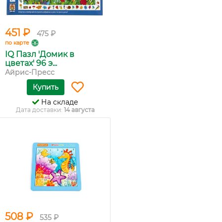
451 ₽
475 ₽
по карте
IQ Пазл 'Домик в
цветах' 96 э...
Айрис-Пресс
Купить
На складе
Дата доставки:
14 августа
508 ₽
535 ₽