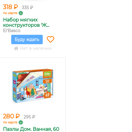
318 ₽
335 ₽
по карте
Набор мягких
конструкторов 'Ж...
El'Basco
Буду ждать
Нет в наличии
280 ₽
295 ₽
по карте
Пазлы Дом. Ванная, 60