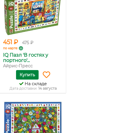
451 ₽
475 ₽
по карте
IQ Пазл 'В гостях у
портного'...
Айрис-Пресс
Купить
На складе
Дата доставки:
14 августа