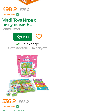
498 ₽
525 ₽
по карте
Vladi Toys Игра с
липучками Б...
Vladi Toys
Купить
На складе
Дата доставки:
14 августа
536 ₽
565 ₽
по карте