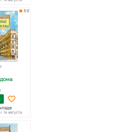
5.0
₽
дома
я
ь
кладе
и:
14 августа