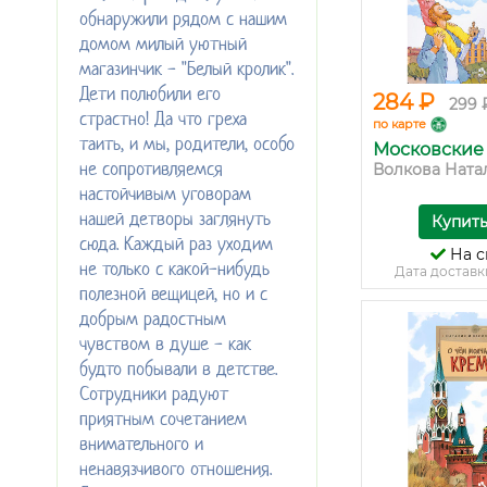
обнаружили рядом с нашим
домом милый уютный
магазинчик - "Белый кролик".
Дети полюбили его
284 ₽
299 
страстно! Да что греха
по карте
таить, и мы, родители, особо
Московские
не сопротивляемся
Волкова Натали
настойчивым уговорам
нашей детворы заглянуть
Купит
сюда. Каждый раз уходим
На с
не только с какой-нибудь
Дата доставк
полезной вещицей, но и с
добрым радостным
чувством в душе - как
будто побывали в детстве.
Сотрудники радуют
приятным сочетанием
внимательного и
ненавязчивого отношения.