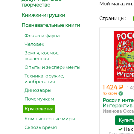
Мой магазин:
творчество
Книжки-игрушки
Страницы:
Познавательные книги
Флора и фауна
Человек
Земля, космос,
вселенная
Опыты и эксперименты
Техника, оружие,
изобретения
1 424 ₽
1 4
Динозавры
по карте
Почемучкам
Россия инте
Интерактив..
Кругосветка
Иванова Окса
Компьютерные миры
Купит
Сквозь время
На с
Дата доставк