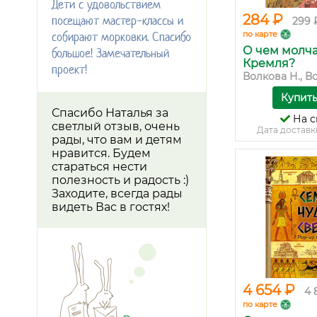
Дети с удовольствием
284 ₽
посещают мастер-классы и
299 
собирают морковки. Спасибо
по карте
О чем молч
большое! Замечательный
Кремля?
проект!
Волкова Н., В
Купит
Спасибо Наталья за
На с
светлый отзыв, очень
Дата доставк
рады, что вам и детям
нравится. Будем
стараться нести
полезность и радость :)
Заходите, всегда рады
видеть Вас в гостях!
4 654 ₽
4 
по карте