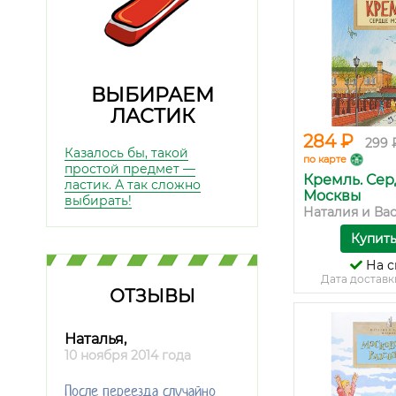
ВЫБИРАЕМ
ЛАСТИК
284 ₽
299 
Казалось бы, такой
по карте
простой предмет —
Кремль. Се
ластик. А так сложно
Москвы
выбирать!
Наталия и Вас
Купит
На с
Дата доставк
ОТЗЫВЫ
Наталья,
10 ноября 2014 года
После переезда случайно