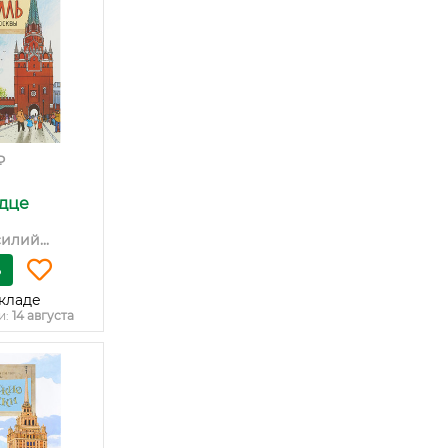
₽
рдце
илий...
ь
кладе
и:
14 августа