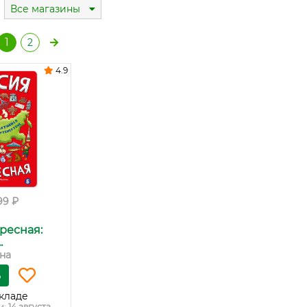
Все магазины
1
2
4.9
99 ₽
ресная:
.
на
ь
кладе
и:
14 августа