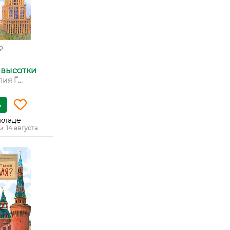
₽
 высотки
я Г...
ь
кладе
и:
14 августа