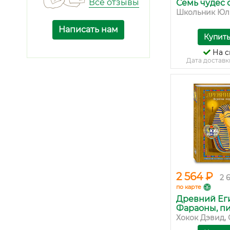
Все отзывы
Семь чудес 
Школьник Юли
Написать нам
Купит
На с
Дата доставк
2 564 ₽
2 
по карте
Древний Еги
Фараоны, пир
Хокок Дэвид, С