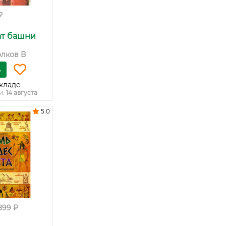
₽
ат башни
олков В
ь
кладе
и:
14 августа
5.0
899 ₽