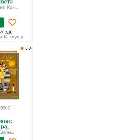
света
я Кон...
ь
кладе
и:
14 августа
5.0
699 ₽
пет:
а...
или...