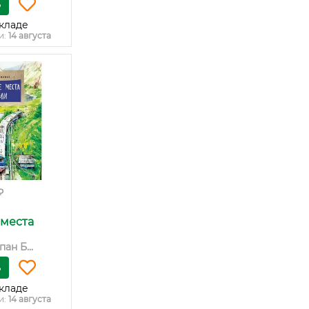
ь
кладе
и:
14 августа
₽
места
ан Б...
ь
кладе
и:
14 августа