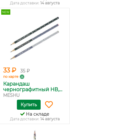
Дата доставки:
14 августа
NEW
33 ₽
35 ₽
по карте
Карандаш
чернографитный НВ,
M...
MESHU
Купить
На складе
Дата доставки:
14 августа