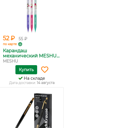
52 ₽
55 ₽
по карте
Карандаш
механический MESHU
N...
MESHU
Купить
На складе
Дата доставки:
14 августа