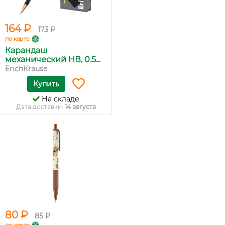
164 ₽
173 ₽
по карте
Карандаш
механический НВ, 0.5...
ErichKrause
Купить
На складе
Дата доставки:
14 августа
80 ₽
85 ₽