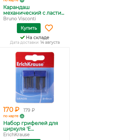
по карте
Карандаш
механический с ласти...
Bruno Visconti
Купить
На складе
Дата доставки:
14 августа
170 ₽
179 ₽
по карте
Набор грифелей для
циркуля 'E...
ErichKrause