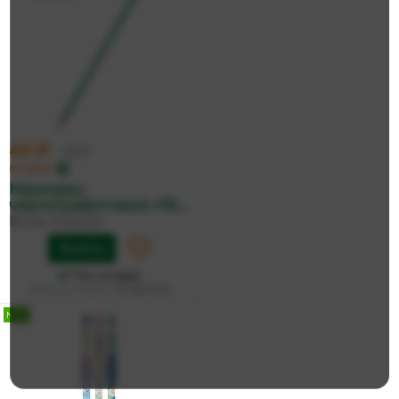
40 ₽
43 ₽
по карте
Карандаш
чернографитовый, НВ,...
Bruno Visconti
Купить
На складе
Дата доставки:
14 августа
NEW