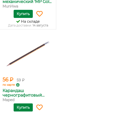
механический 'MP Gol...
MunHwa
Купить
На складе
Дата доставки:
14 августа
56 ₽
59 ₽
по карте
Карандаш
чернографитовый
Mape...
Maped
Купить