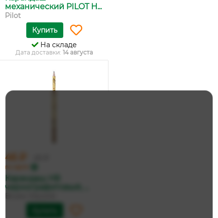
механический PILOT H...
Pilot
Купить
На складе
Дата доставки:
14 августа
46 ₽
49 ₽
по карте
Карандаш НВ
чернографитовый, ...
Bruno Visconti
Купить