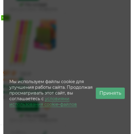
На складе
Дата доставки:
14 августа
NEW
97 ₽
103 ₽
по карте
Мы используем файлы cookie для
Карандаш
улучшения работы сайта. Продолжая
механический ТМ, Eri...
Принять
просматривать этот сайт, вы
ErichKrause
соглашаетесь с
условиями
использования cookie–файлов
Купить
На складе
Дата доставки:
14 августа