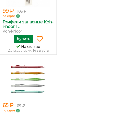
99 ₽
105 ₽
по карте
Грифели запасные Koh-
i-noor T...
Koh-I-Noor
Купить
На складе
Дата доставки:
14 августа
65 ₽
69 ₽
по карте