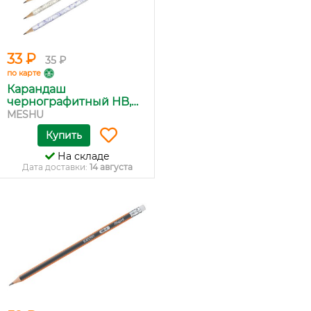
33 ₽
35 ₽
по карте
Карандаш
чернографитный HB,
M...
MESHU
Купить
На складе
Дата доставки:
14 августа