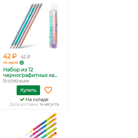
42 ₽
45 ₽
по карте
Набор из 12
чернографитных ка...
ErichKrause
Купить
На складе
Дата доставки:
14 августа