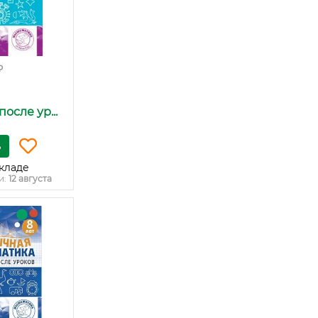
₽
осле ур...
ь
кладе
и:
12 августа