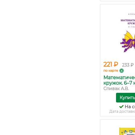
221 ₽
233 ₽
по карте
Математиче
кружок. 6–7 кл
Спивак А.В.
Купит
На с
Дата доставк