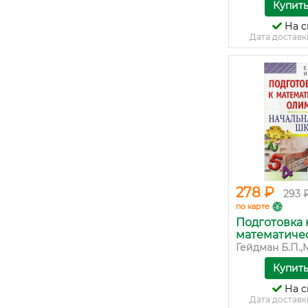
Купит
На с
Дата доставк
278 ₽
293 
по карте
Подготовка 
математическ
Гейдман Б.П.,М
Купит
На с
Дата доставк