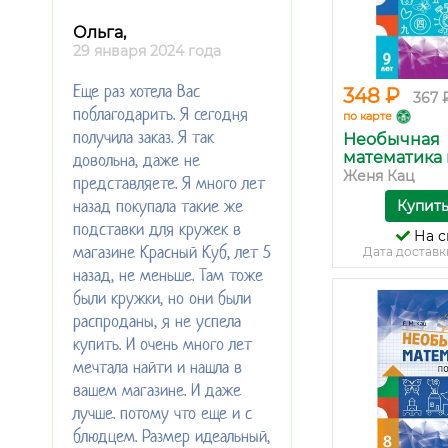
Ольга,
29 января 2024 года
Еще раз хотела Вас
348 ₽
367 
поблагодарить. Я сегодня
по карте
получила заказ. Я так
Необычная
математика п
довольна, даже не
Женя Кац
представляете. Я много лет
назад покупала такие же
Купит
подставки для кружек в
На с
магазине Красный Куб, лет 5
Дата доставк
назад, не меньше. Там тоже
были кружки, но они были
распроданы, я не успела
купить. И очень много лет
мечтала найти и нашла в
вашем магазине. И даже
лучше. потому что еще и с
блюдцем. Размер идеальный,