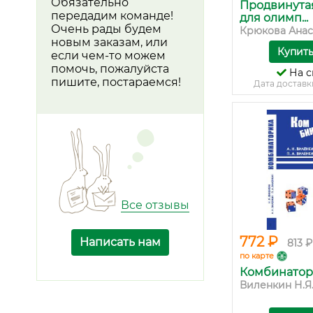
Обязательно
Продвинута
передадим команде!
для олимп...
Очень рады будем
Крюкова Анаст
новым заказам, или
Купит
если чем-то можем
помочь, пожалуйста
На с
пишите, постараемся!
Дата доставк
Все отзывы
772 ₽
Написать нам
813 ₽
по карте
Комбинатор
Виленкин Н.Я.,