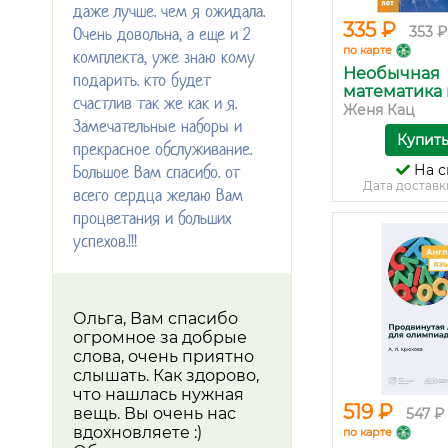
даже лучше. чем я ожидала.
335 ₽
Очень довольна, а еще и 2
353 ₽
по карте
комплекта, уже знаю кому
Необычная
подарить. кто будет
математика п
счастлив так же как и я.
Женя Кац
Замечательные наборы и
Купит
прекрасное обслуживание.
Большое Вам спасибо. от
На с
Дата доставк
всего сердца желаю Вам
процветания и больших
успехов.!!!
Ольга, Вам спасибо
огромное за добрые
слова, очень приятно
слышать. Как здорово,
что нашлась нужная
519 ₽
вещь. Вы очень нас
547 ₽
вдохновляете :)
по карте