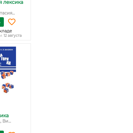
я лексика
асия...
ь
кладе
и:
12 августа
ика
 Ви...