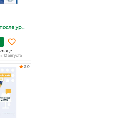
осле ур...
ь
кладе
и:
12 августа
5.0