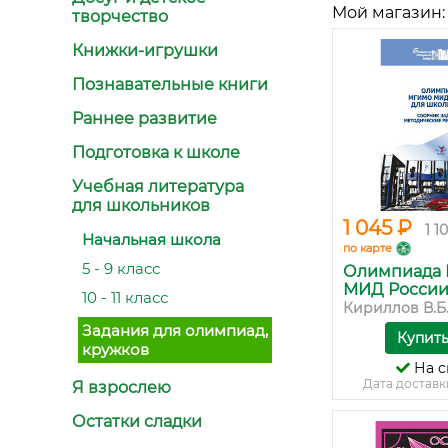
Мой магазин:
творчество
Книжки-игрушки
Познавательные книги
Раннее развитие
Подготовка к школе
Учебная литература
для школьников
1 045 ₽
1 1
Начальная школа
по карте
5 - 9 класс
Олимпиада
МИД России д
10 - 11 класс
Кириллов В.Б
Задания для олимпиад,
Купит
кружков
На с
Дата доставк
Я взрослею
Остатки сладки