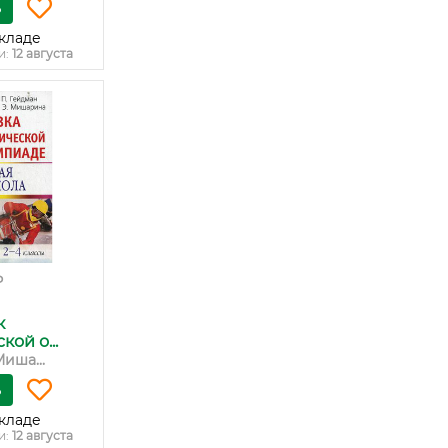
ь
кладе
и:
12 августа
₽
к
ой о...
иша...
ь
кладе
и:
12 августа