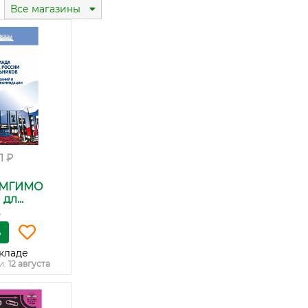
Все магазины
01 ₽
 МГИМО
л...
.
ь
кладе
и:
12 августа