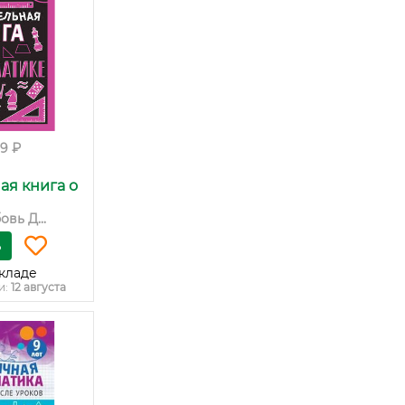
99 ₽
ая книга о
вь Д...
ь
кладе
и:
12 августа