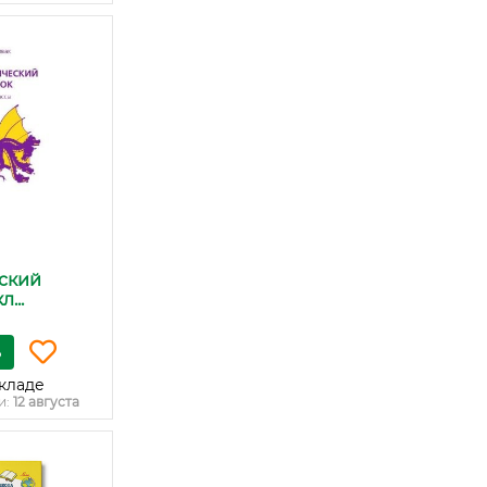
ский
...
ь
кладе
и:
12 августа