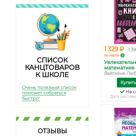
1 329 ₽
1 3
по карте
СПИСОК
Увлекательн
КАНЦТОВАРОВ
математике
К ШКОЛЕ
Вайткене Любо
Купит
Очень полезный список
На с
поможет собраться
Дата доставк
быстро!
ОТЗЫВЫ