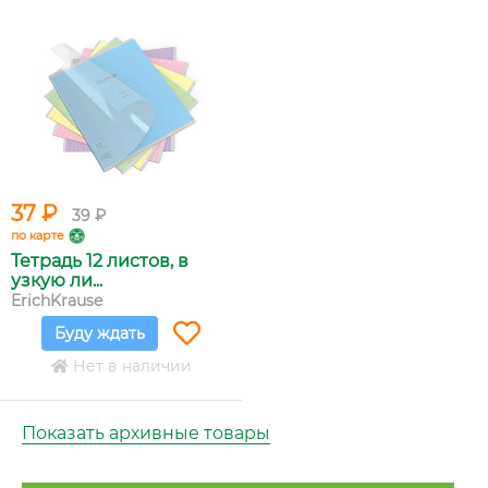
37 ₽
39 ₽
по карте
Тетрадь 12 листов, в
узкую ли...
ErichKrause
Буду ждать
Нет в наличии
Показать архивные товары