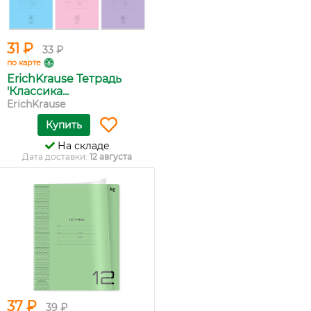
31 ₽
33 ₽
по карте
ErichKrause Тетрадь
'Классика...
ErichKrause
Купить
На складе
Дата доставки:
12 августа
37 ₽
39 ₽