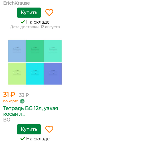
ErichKrause
Купить
На складе
Дата доставки:
12 августа
31 ₽
33 ₽
по карте
Тетрадь BG 12л, узкая
косая л...
BG
Купить
На складе