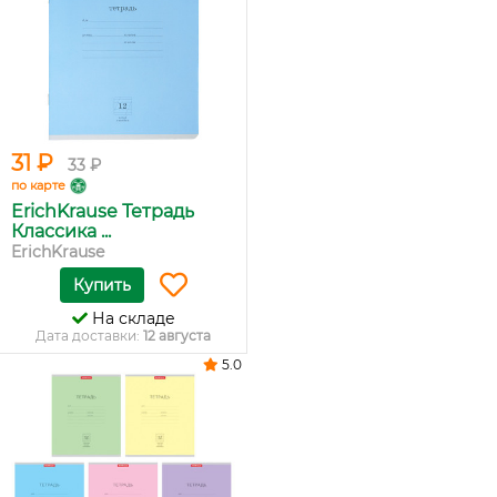
31 ₽
33 ₽
по карте
ErichKrause Тетрадь
Классика ...
ErichKrause
Купить
На складе
Дата доставки:
12 августа
5.0