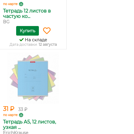
по карте
Тетрадь 12 листов в
частую ко...
BG
Купить
На складе
Дата доставки:
12 августа
31 ₽
33 ₽
по карте
Тетрадь А5, 12 листов,
узкая ...
ErichKrause