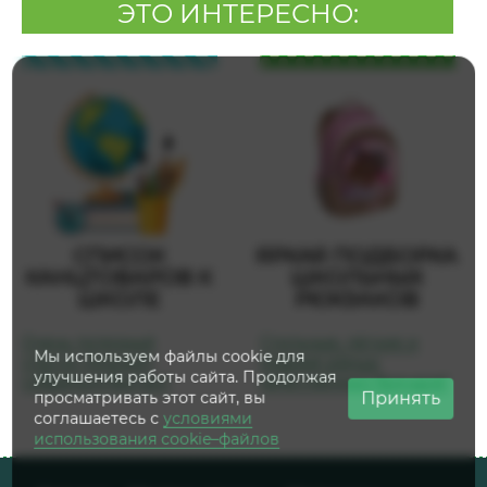
ЭТО ИНТЕРЕСНО:
СПИСОК
ЯРКАЯ ПОДБОРКА
КАНЦТОВАРОВ К
ШКОЛЬНЫХ
ШКОЛЕ
РЮКЗАКОВ
Очень полезный
Стильные, лёгкие и
Мы используем файлы cookie для
список поможет
модные ранцы
улучшения работы сайта. Продолжая
собраться быстро!
качественных брендов!
Принять
просматривать этот сайт, вы
соглашаетесь с
условиями
использования cookie–файлов