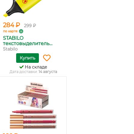
284 ₽
299 ₽
по карте
STABILO
текстовыделитель
BOSS...
Stabilo
Купить
На складе
Дата доставки:
14 августа