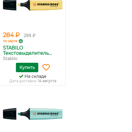
284 ₽
299 ₽
по карте
STABILO
Текстовыделитель
Boss...
Stabilo
Купить
На складе
Дата доставки:
14 августа