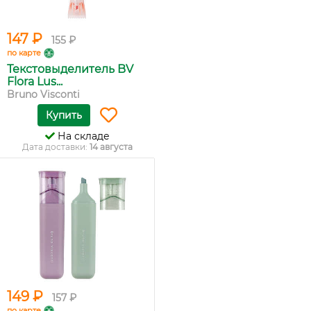
147 ₽
155 ₽
по карте
Текстовыделитель BV
Flora Lus...
Bruno Visconti
Купить
На складе
Дата доставки:
14 августа
149 ₽
157 ₽
по карте