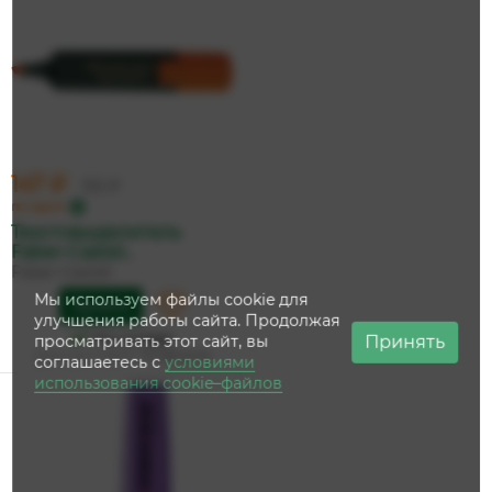
147 ₽
155 ₽
по карте
Текстовыделитель
Faber-Castel...
Faber-Castell
Мы используем файлы cookie для
Купить
улучшения работы сайта. Продолжая
На складе
Принять
просматривать этот сайт, вы
Дата доставки:
14 августа
соглашаетесь с
условиями
использования cookie–файлов