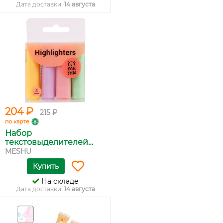
Дата доставки:
14 августа
204 ₽
215 ₽
по карте
Набор
текстовыделителей
MESHU...
MESHU
Купить
На складе
Дата доставки:
14 августа