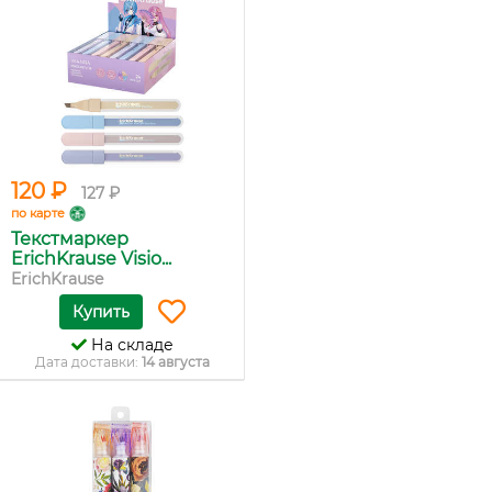
120 ₽
127 ₽
по карте
Текстмаркер
ErichKrause Visio...
ErichKrause
Купить
На складе
Дата доставки:
14 августа