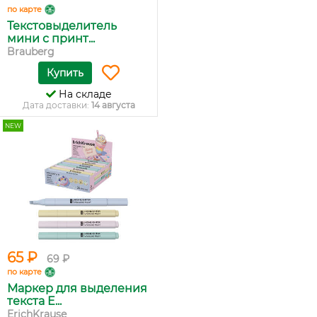
по карте
Текстовыделитель
мини с принт...
Brauberg
Купить
На складе
Дата доставки:
14 августа
NEW
65 ₽
69 ₽
по карте
Маркер для выделения
текста E...
ErichKrause