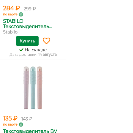
284 ₽
299 ₽
по карте
STABILO
Текстовыделитель
Boss...
Stabilo
Купить
На складе
Дата доставки:
14 августа
135 ₽
143 ₽
по карте
Текстовыделитель BV