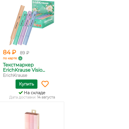
84 ₽
89 ₽
по карте
Текстмаркер
ErichKrause Visio...
ErichKrause
Купить
На складе
Дата доставки:
14 августа