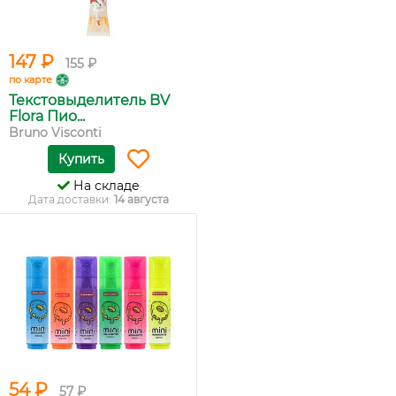
147 ₽
155 ₽
по карте
Текстовыделитель BV
Flora Пио...
Bruno Visconti
Купить
На складе
Дата доставки:
14 августа
54 ₽
57 ₽