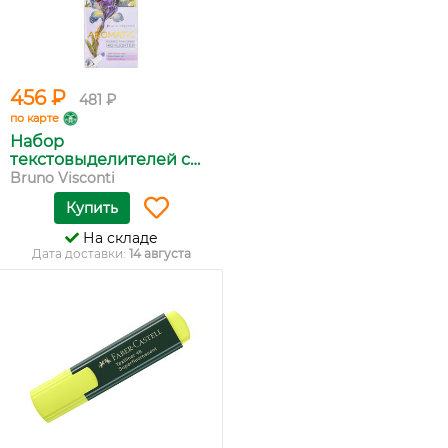
456 ₽
481 ₽
по карте
Набор
текстовыделителей с
зап...
Bruno Visconti
Купить
На складе
Дата доставки:
14 августа