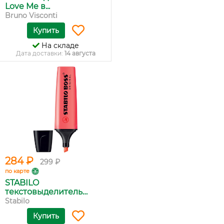
Love Me в...
Bruno Visconti
Купить
На складе
Дата доставки:
14 августа
284 ₽
299 ₽
по карте
STABILO
текстовыделитель
BOSS...
Stabilo
Купить