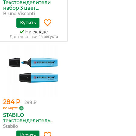
Текстовыделители
набор 3 цвет...
Bruno Visconti
Купить
На складе
Дата доставки:
14 августа
284 ₽
299 ₽
по карте
STABILO
текстовыделитель
BOSS...
Stabilo
Купить