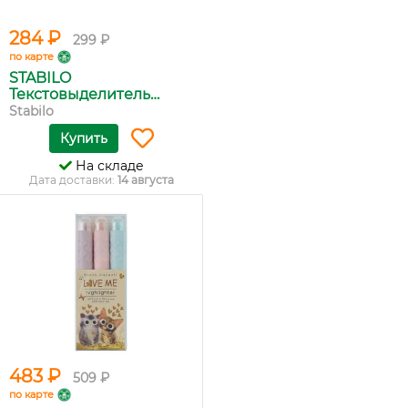
284 ₽
299 ₽
по карте
STABILO
Текстовыделитель
Boss...
Stabilo
Купить
На складе
Дата доставки:
14 августа
483 ₽
509 ₽
по карте