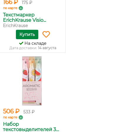
166 ₽
175 ₽
по карте
Текстмаркер
ErichKrause Visio...
ErichKrause
Купить
На складе
Дата доставки:
14 августа
506 ₽
533 ₽
по карте
Набор
текстовыделителей 3