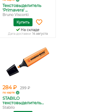
Текстовыделитель
'Primavera' ...
Bruno Visconti
Купить
На складе
Дата доставки:
14 августа
284 ₽
299 ₽
по карте
STABILO
текстовыделитель
BOSS...
Stabilo