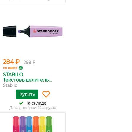
284 ₽
299 ₽
по карте
STABILO
Текстовыделитель
Boss...
Stabilo
Купить
На складе
Дата доставки:
14 августа