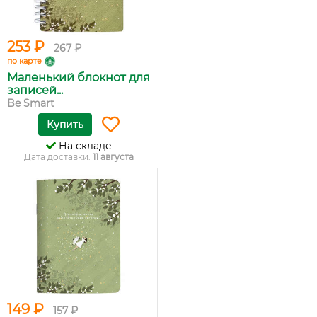
253 ₽
267 ₽
по карте
Маленький блокнот для
записей...
Be Smart
Купить
На складе
Дата доставки:
11 августа
149 ₽
157 ₽