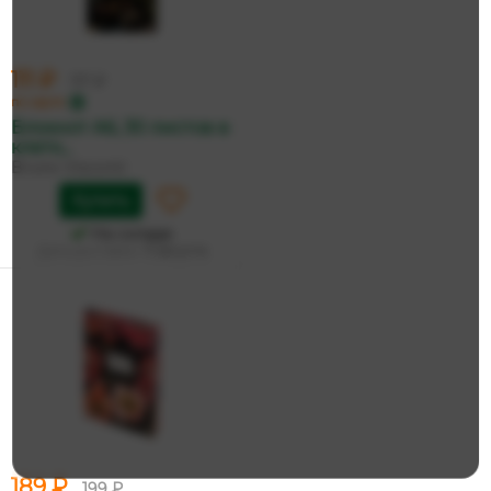
111 ₽
117 ₽
по карте
Блокнот А6, 30 листов в
клетк...
Bruno Visconti
Купить
На складе
Дата доставки:
11 августа
189 ₽
199 ₽