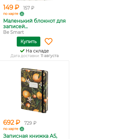
149 ₽
157 ₽
по карте
Маленький блокнот для
записей...
Be Smart
Купить
На складе
Дата доставки:
11 августа
692 ₽
729 ₽
по карте
Записная книжка А5,