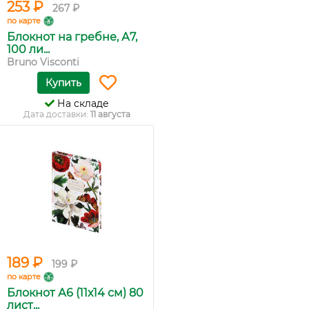
253 ₽
267 ₽
по карте
Блокнот на гребне, А7,
100 ли...
Bruno Visconti
Купить
На складе
Дата доставки:
11 августа
189 ₽
199 ₽
по карте
Блокнот А6 (11х14 см) 80
лист...