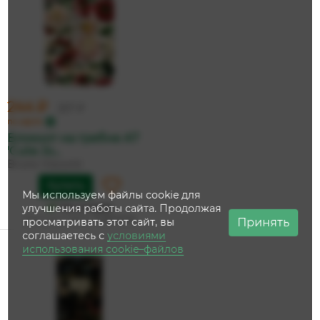
244 ₽
257 ₽
по карте
Блокнот на гребне А7
'Cute Jo...
Bruno Visconti
Купить
Мы используем файлы cookie для
На складе
улучшения работы сайта. Продолжая
Дата доставки:
11 августа
Принять
просматривать этот сайт, вы
соглашаетесь с
условиями
использования cookie–файлов