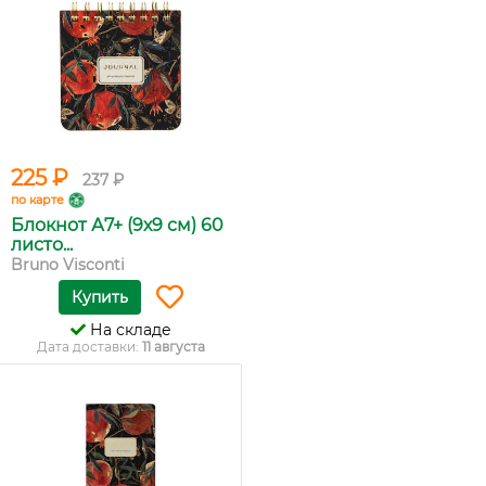
225 ₽
237 ₽
по карте
Блокнот А7+ (9х9 см) 60
листо...
Bruno Visconti
Купить
На складе
Дата доставки:
11 августа