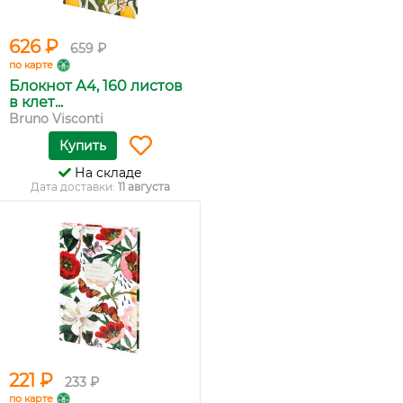
626 ₽
659 ₽
по карте
Блокнот А4, 160 листов
в клет...
Bruno Visconti
Купить
На складе
Дата доставки:
11 августа
221 ₽
233 ₽
по карте