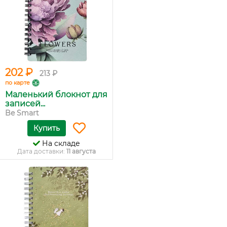
202 ₽
213 ₽
по карте
Маленький блокнот для
записей...
Be Smart
Купить
На складе
Дата доставки:
11 августа