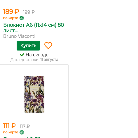
189 ₽
199 ₽
по карте
Блокнот А6 (11х14 см) 80
лист...
Bruno Visconti
Купить
На складе
Дата доставки:
11 августа
111 ₽
117 ₽
по карте