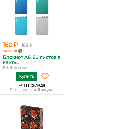
160 ₽
169 ₽
по карте
Блокнот А6, 80 листов в
клетк...
ErichKrause
Купить
На складе
Дата доставки:
11 августа