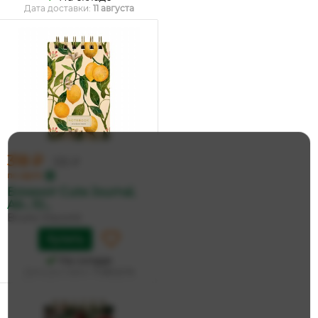
Дата доставки:
11 августа
318 ₽
335 ₽
по карте
Блокнот Cute Journal,
А6-, 10...
Bruno Visconti
Купить
На складе
Дата доставки:
11 августа