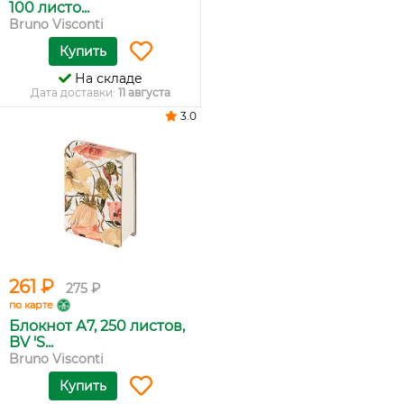
100 листо...
Bruno Visconti
Купить
На складе
Дата доставки:
11 августа
3.0
261 ₽
275 ₽
по карте
Блокнот А7, 250 листов,
BV 'S...
Bruno Visconti
Купить