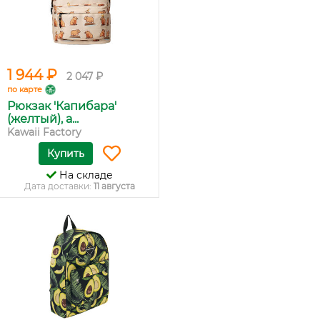
1 944 ₽
2 047 ₽
по карте
Рюкзак 'Капибара'
(желтый), а...
Kawaii Factory
Купить
На складе
Дата доставки:
11 августа