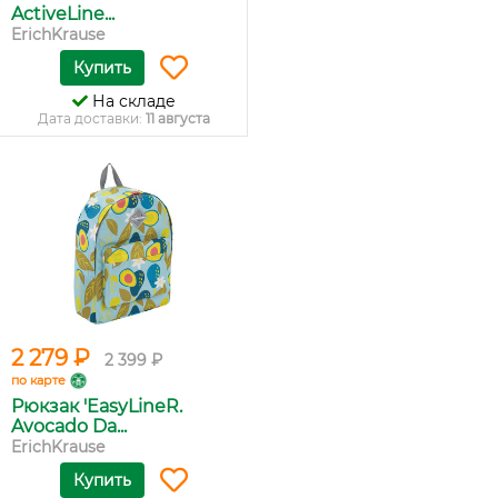
ActiveLine...
ErichKrause
Купить
На складе
Дата доставки:
11 августа
2 279 ₽
2 399 ₽
по карте
Рюкзак 'EasyLineR.
Avocado Da...
ErichKrause
Купить