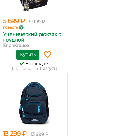
5 699 ₽
5 999 ₽
по карте
Ученический рюкзак с
грудной ...
ErichKrause
Купить
На складе
Дата доставки:
11 августа
13 299 ₽
13 999 ₽