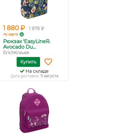
1 880 ₽
1 979 ₽
по карте
Рюкзак 'EasyLineR.
Avocado Du...
ErichKrause
Купить
На складе
Дата доставки:
11 августа