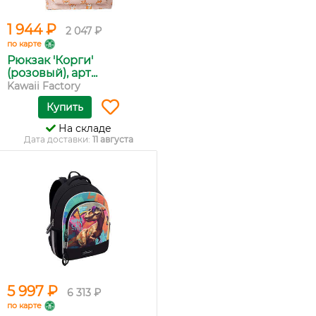
1 944 ₽
2 047 ₽
по карте
Рюкзак 'Корги'
(розовый), арт...
Kawaii Factory
Купить
На складе
Дата доставки:
11 августа
5 997 ₽
6 313 ₽
по карте