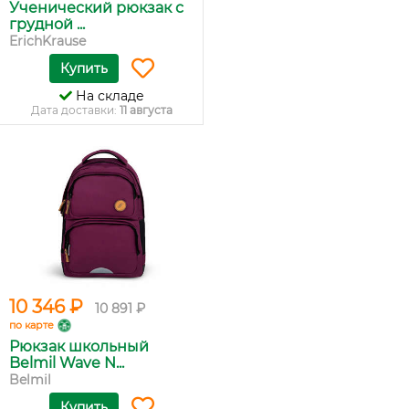
Ученический рюкзак с
грудной ...
ErichKrause
Купить
На складе
Дата доставки:
11 августа
10 346 ₽
10 891 ₽
по карте
Рюкзак школьный
Belmil Wave N...
Belmil
Купить