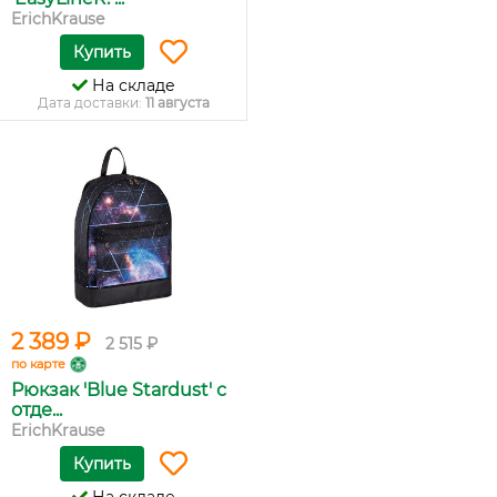
ErichKrause
Купить
На складе
Дата доставки:
11 августа
2 389 ₽
2 515 ₽
по карте
Рюкзак 'Blue Stardust' с
отде...
ErichKrause
Купить