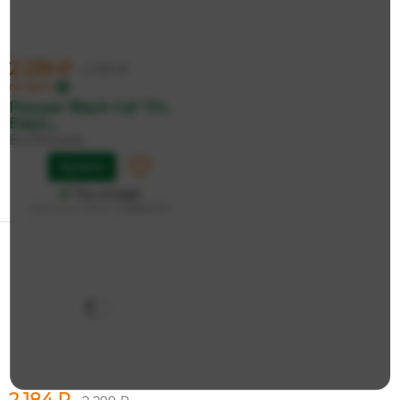
2 239 ₽
2 357 ₽
по карте
Рюкзак 'Black Cat' 17л,
EasyL...
ErichKrause
Купить
На складе
Дата доставки:
11 августа