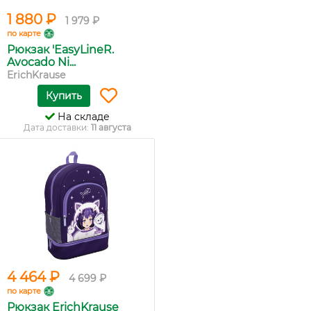
1 880 ₽
1 979 ₽
по карте
Рюкзак 'EasyLineR.
Avocado Ni...
ErichKrause
Купить
На складе
Дата доставки:
11 августа
4 464 ₽
4 699 ₽
по карте
Рюкзак ErichKrause