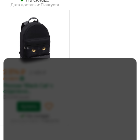
На складе
Дата доставки:
11 августа
2 374 ₽
2 499 ₽
по карте
Рюкзак 'Black Cat' с
отделени...
ErichKrause
Купить
На складе
Дата доставки:
11 августа