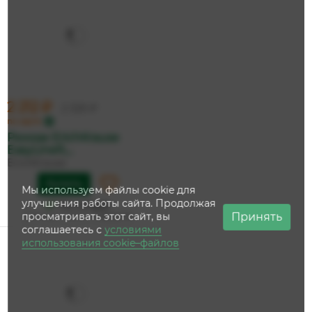
2 212 ₽
2 329 ₽
по карте
Рюкзак ErichKrause
EasyLineR,...
ErichKrause
Купить
Мы используем файлы cookie для
улучшения работы сайта. Продолжая
На складе
Принять
просматривать этот сайт, вы
Дата доставки:
11 августа
соглашаетесь с
условиями
использования cookie–файлов