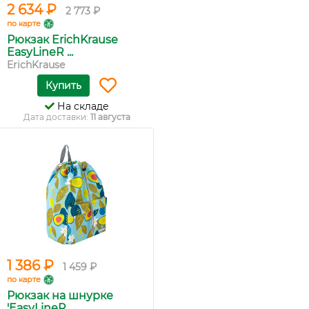
2 634 ₽
2 773 ₽
по карте
Рюкзак ErichKrause
EasyLineR ...
ErichKrause
Купить
На складе
Дата доставки:
11 августа
1 386 ₽
1 459 ₽
по карте
Рюкзак на шнурке
'EasyLineR. ...