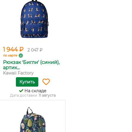
1 944 ₽
2 047 ₽
по карте
Рюкзак 'Бигли' (синий),
артик...
Kawaii Factory
Купить
На складе
Дата доставки:
11 августа