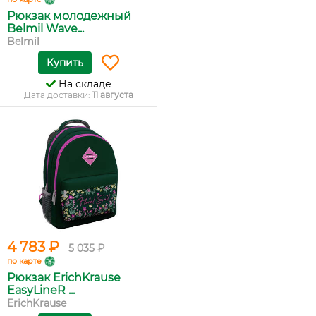
Рюкзак молодежный
Belmil Wave...
Belmil
Купить
На складе
Дата доставки:
11 августа
4 783 ₽
5 035 ₽
по карте
Рюкзак ErichKrause
EasyLineR ...
ErichKrause