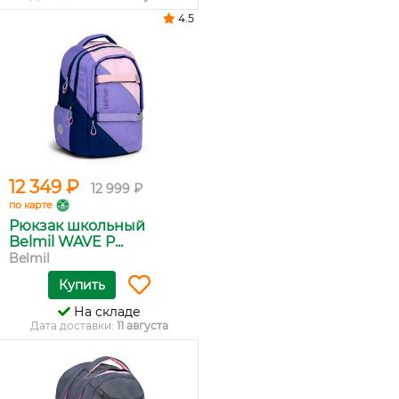
4.5
12 349 ₽
12 999 ₽
по карте
Рюкзак школьный
Belmil WAVE P...
Belmil
Купить
На складе
Дата доставки:
11 августа