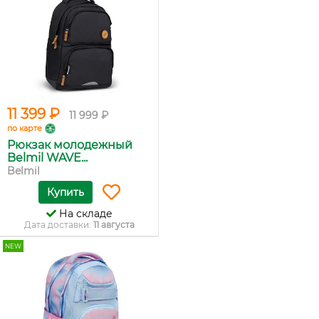
11 399 ₽
11 999 ₽
по карте
Рюкзак молодежный
Belmil WAVE...
Belmil
Купить
На складе
Дата доставки:
11 августа
NEW