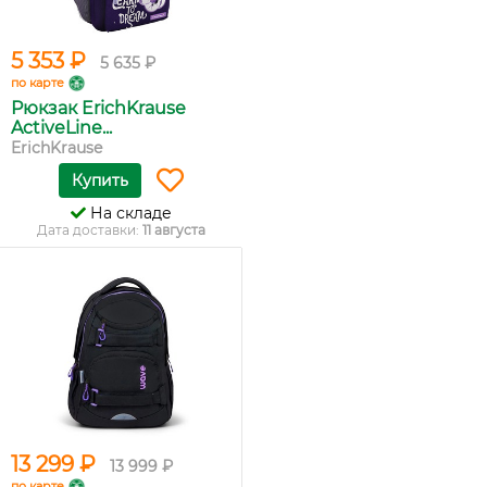
5 353 ₽
5 635 ₽
по карте
Рюкзак ErichKrause
ActiveLine...
ErichKrause
Купить
На складе
Дата доставки:
11 августа
13 299 ₽
13 999 ₽
по карте