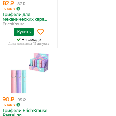
82 ₽
87 ₽
по карте
Грифели для
механических кара...
ErichKrause
Купить
На складе
Дата доставки:
12 августа
90 ₽
95 ₽
по карте
Грифели ErichKrause
Pastel дл...