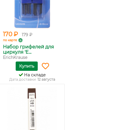
170 ₽
179 ₽
по карте
Набор грифелей для
циркуля 'E...
ErichKrause
Купить
На складе
Дата доставки:
12 августа