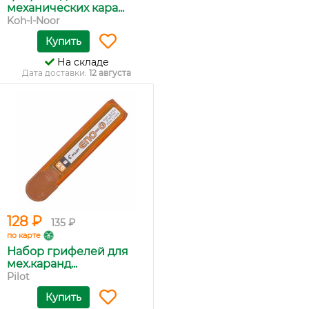
механических кара...
Koh-I-Noor
Купить
На складе
Дата доставки:
12 августа
128 ₽
135 ₽
по карте
Набор грифелей для
мех.каранд...
Pilot
Купить