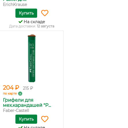
ErichKrause
Купить
На складе
Дата доставки:
12 августа
204 ₽
215 ₽
по карте
Грифели для
мех.карандашей "P...
Faber-Castell
Купить
На складе