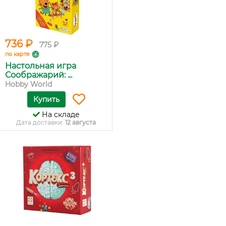
736 ₽
775 ₽
по карте
Настольная игра
Соображарий: ...
Hobby World
Купить
На складе
Дата доставки:
12 августа