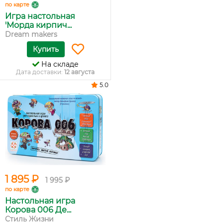
по карте
Игра настольная
'Морда кирпич...
Dream makers
Купить
На складе
Дата доставки:
12 августа
5.0
1 895 ₽
1 995 ₽
по карте
Настольная игра
Корова 006 Де...
Стиль Жизни