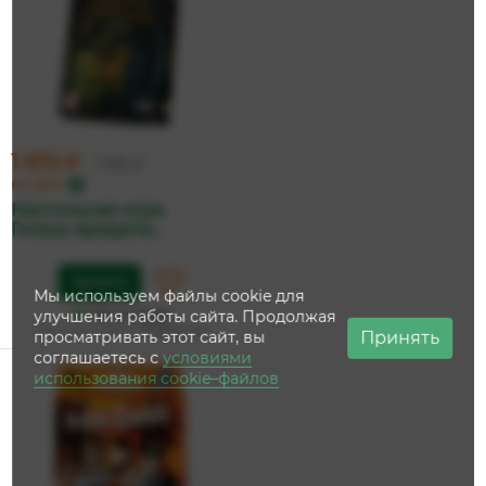
1 819 ₽
1 915 ₽
по карте
Настольная игра
Гномы-вредите...
Купить
Мы используем файлы cookie для
На складе
улучшения работы сайта. Продолжая
Дата доставки:
12 августа
Принять
просматривать этот сайт, вы
соглашаетесь с
условиями
использования cookie–файлов