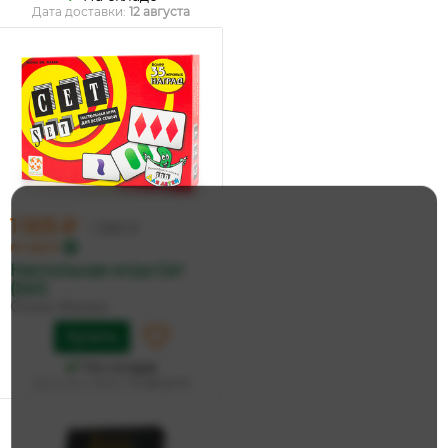
Дата доставки:
12 августа
1 505 ₽
1 585 ₽
по карте
Настольная игра Сет
(Set)
Стиль Жизни
Купить
На складе
Дата доставки:
12 августа