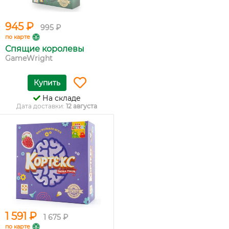
945 ₽
995 ₽
по карте
Спящие королевы
GameWright
Купить
На складе
Дата доставки:
12 августа
1 591 ₽
1 675 ₽
по карте