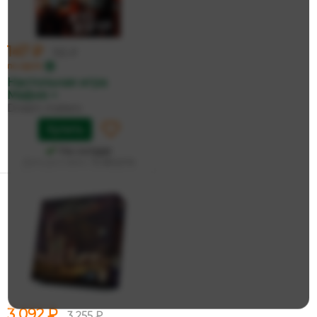
147 ₽
155 ₽
по карте
Настольная игра
Мафия +
Dream makers
Купить
На складе
Дата доставки:
12 августа
3 092 ₽
3 255 ₽