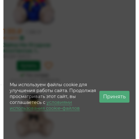
1 315 ₽
1 385 ₽
по карте
Зайка Ми Ягодное
монпансье, 1...
БУДИ БАСА
Купить
На складе
Дата доставки:
14 августа
Мы используем файлы cookie для
улучшения работы сайта. Продолжая
Принять
просматривать этот сайт, вы
соглашаетесь с
условиями
использования cookie–файлов