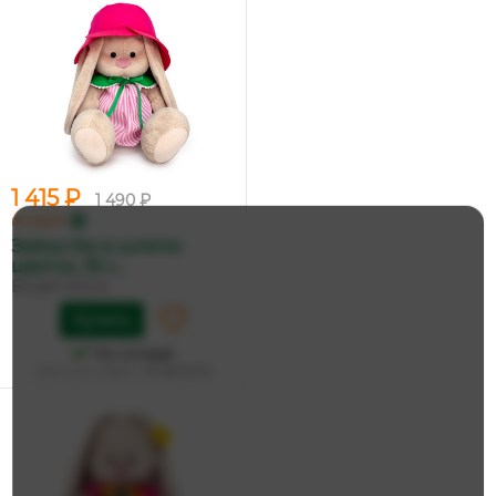
1 415 ₽
1 490 ₽
по карте
Зайка Ми в шляпе-
цветок, 18 с...
БУДИ БАСА
Купить
На складе
Дата доставки:
14 августа