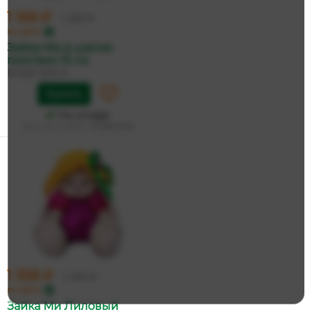
1 168 ₽
1 230 ₽
по карте
Зайка Ми в шапке-
пингвин 15 см
БУДИ БАСА
Купить
На складе
Дата доставки:
14 августа
1 358 ₽
1 430 ₽
по карте
Зайка Ми Лиловый