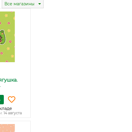
Все магазины
ягушка.
.
ь
кладе
и:
14 августа