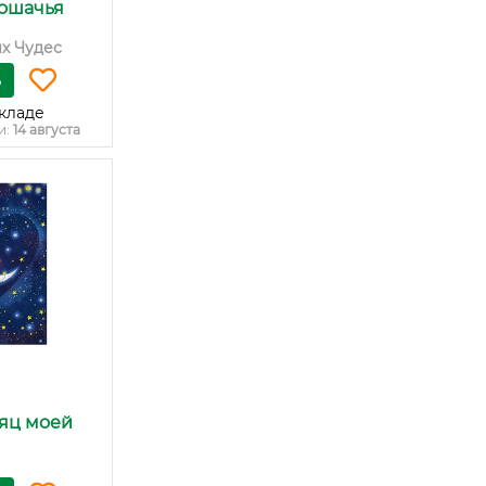
Кошачья
х Чудес
ь
кладе
и:
14 августа
яц моей