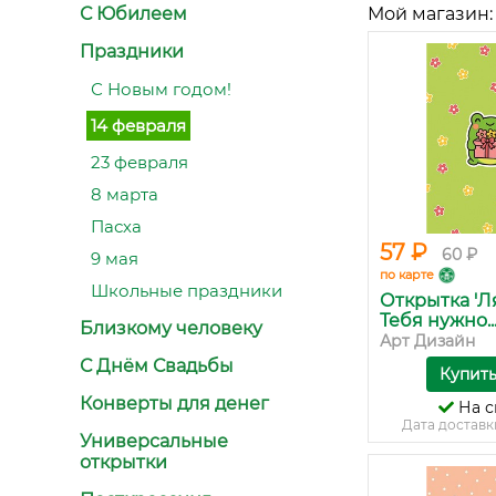
С Юбилеем
Мой магазин:
Праздники
С Новым годом!
14 февраля
23 февраля
8 марта
Пасха
57 ₽
60 ₽
9 мая
по карте
Школьные праздники
Открытка 'Л
Тебя нужно..
Близкому человеку
Арт Дизайн
С Днём Свадьбы
Купит
Конверты для денег
На с
Дата доставк
Универсальные
открытки