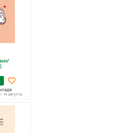
жик'
)
ь
кладе
и:
14 августа