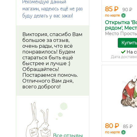
Рекомендую данный
магазин, надеюсь ещё не раз
85 ₽
90 ₽
буду делать у вас заказ!
по карте
Открытка 'В
рядом', Мест.
Место Просты
Виктория, спасибо Вам
большое за отзыв,
Купит
очень рады, что всё
понравилось! Будем
На с
Дата доставк
стараться быть ещё
быстрее и лучше :)
Обращайтесь!
Постараемся помочь.
Отличного Вам дня,
всего доброго!
80 ₽
85 ₽
по карте
Все отзывы