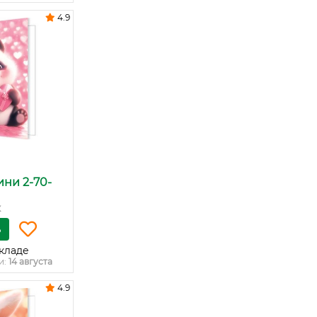
4.9
ни 2-70-
к
ь
кладе
и:
14 августа
4.9