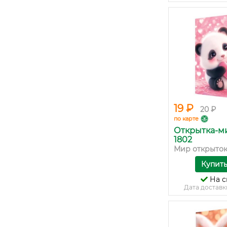
19 ₽
20 ₽
по карте
Открытка-ми
1802
Мир открыто
Купит
На с
Дата доставк