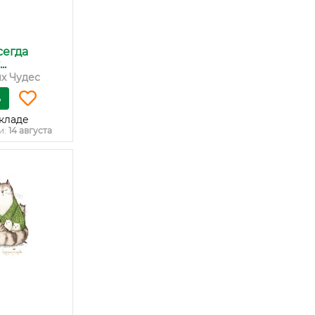
сегда
..
х Чудес
ь
кладе
и:
14 августа