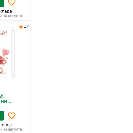
ь
кладе
и:
14 августа
4.9
!,
и ...
к
ь
кладе
и:
14 августа