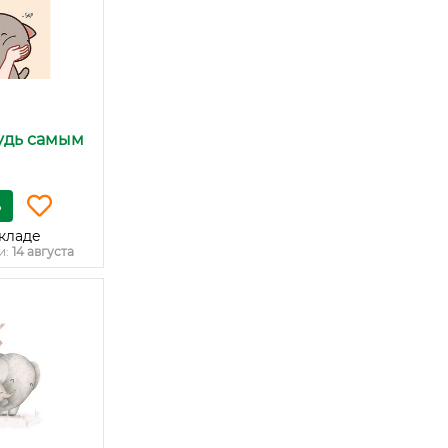
удь самым
ь
кладе
и:
14 августа