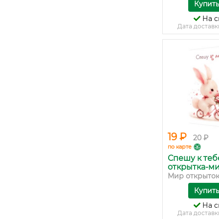
Купит
На с
Дата доставк
19 ₽
20 ₽
по карте
Спешу к тебе
открытка-мин
Мир открыто
Купит
На с
Дата доставк