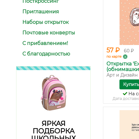
Посткроссинг
Приглашения
Наборы открыток
Почтовые конверты
С прибавлением!
57 ₽
60 ₽
С благодарностью
по карте
Открытка 'Е
(обнимашки
Арт и Дизайн
Купит
На с
Дата доставк
ЯРКАЯ
ПОДБОРКА
ШКОЛЬНЫХ