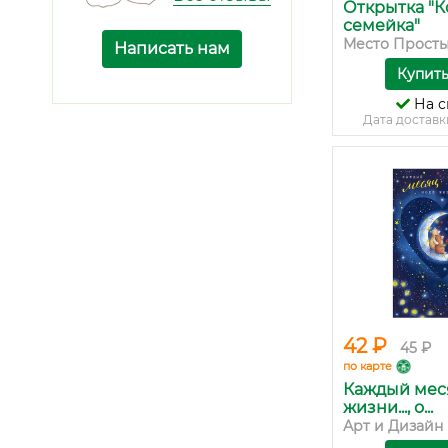
Открытка "
семейка"
Место Просты
Написать нам
Купит
На с
Дата доставк
42 ₽
45 ₽
по карте
Каждый мес
жизни..., о...
Арт и Дизайн