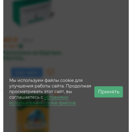
451 ₽
475 ₽
по карте
Чиполлино из Бергамо.
Настоль...
Буду ждать
Мы используем файлы cookie для
Нет в наличии
улучшения работы сайта. Продолжая
Принять
просматривать этот сайт, вы
5.0
соглашаетесь с
условиями
использования cookie–файлов