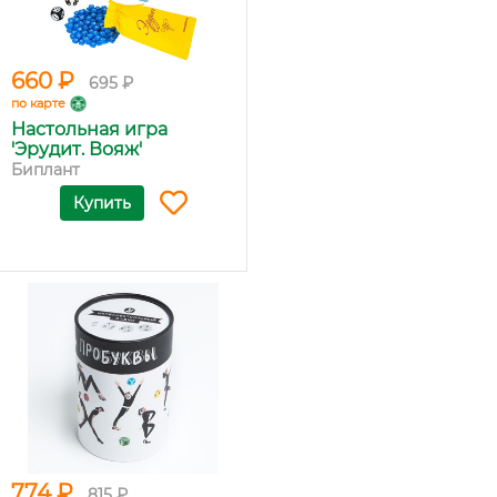
660 ₽
695 ₽
по карте
Настольная игра
'Эрудит. Вояж'
Биплант
Купить
774 ₽
815 ₽