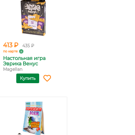
413 ₽
435 ₽
по карте
Настольная игра
Эврика Венус
Magellan
Купить