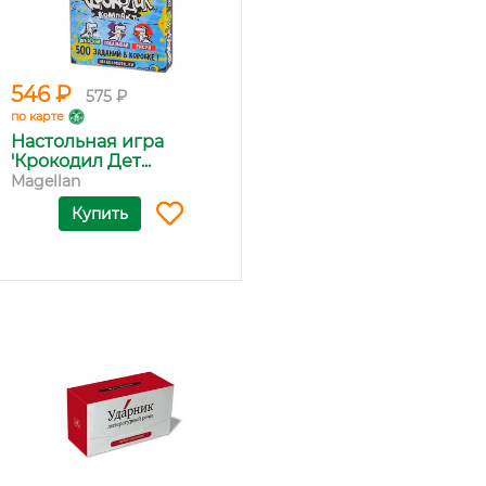
546 ₽
575 ₽
по карте
Настольная игра
'Крокодил Дет...
Magellan
Купить