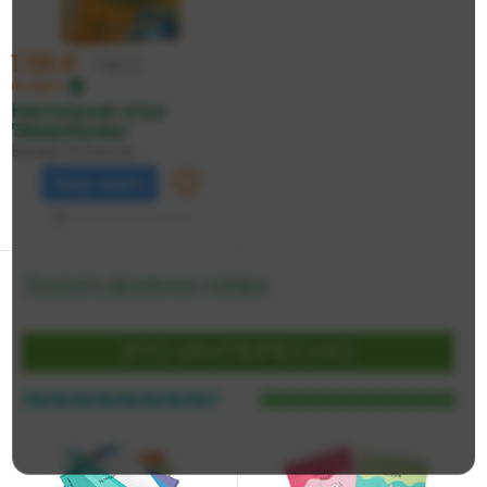
1 135 ₽
1 195 ₽
по карте
Настольная игра
'Зверобуквы'
Банда Умников
Буду ждать
Нет в наличии
Показать архивные товары
ЭТО ИНТЕРЕСНО: