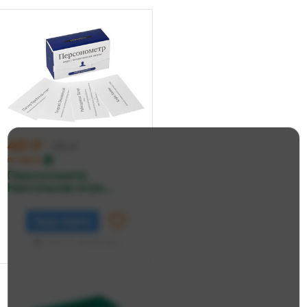
451 ₽
475 ₽
по карте
Персонометр.
Настольная игра ...
Буду ждать
Нет в наличии