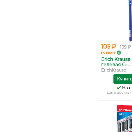
103 ₽
109 ₽
по карте
Erich Krause
гелевая G-...
ErichKrause
Купит
На с
Дата доставк