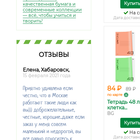
Купит
качественная бумага и
современные коллекции
На с
— всё, чтобы учиться и
Дата доставк
творить!
ОТЗЫВЫ
Елена, Хабаровск,
15 февраля 2021 года
Приятно удивлена если
84 ₽
89 ₽
честно, что в Москве
по карте
работают такие люди как
Тетрадь 48 л
клетка...
вы))) доброжелательные,
BG
честные, хорошие...даже если
Купит
заказ у меня совсем
маленький и недорогой, вы
На с
Дата доставк
все равно относитесь к