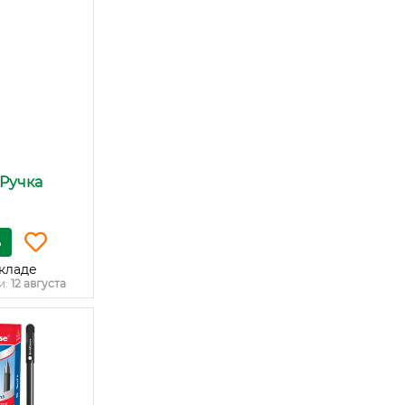
 Ручка
ь
кладе
и:
12 августа