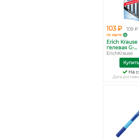
103 ₽
109 ₽
по карте
Erich Krause
гелевая G-...
ErichKrause
Купит
На с
Дата доставк