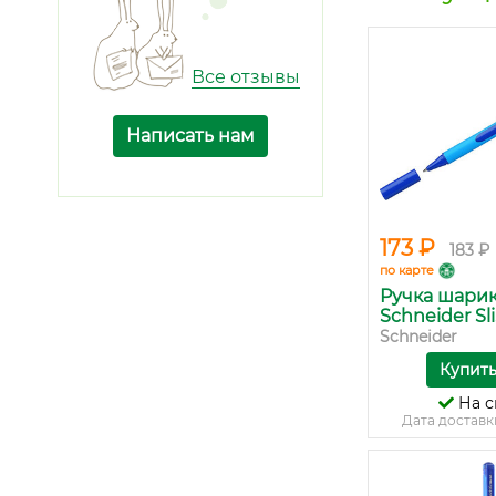
Все отзывы
Написать нам
173 ₽
183 ₽
по карте
Ручка шари
Schneider Sli.
Schneider
Купит
На с
Дата доставк