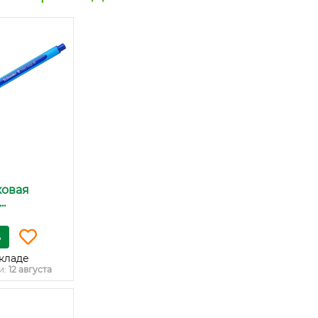
ковая
..
ь
кладе
и:
12 августа