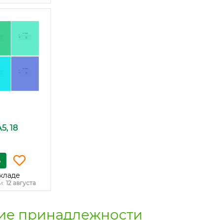
5, 18
ь
кладе
и:
12 августа
е принадлежности