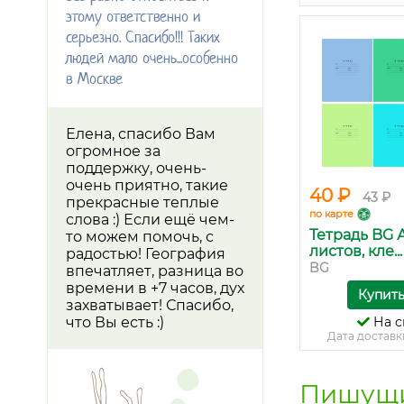
этому ответственно и
серьезно. Спасибо!!! Таких
людей мало очень...особенно
в Москве
Елена, спасибо Вам
огромное за
поддержку, очень-
очень приятно, такие
40 ₽
43 ₽
прекрасные теплые
по карте
слова :) Если ещё чем-
Тетрадь BG А
то можем помочь, с
листов, кле...
радостью! География
BG
впечатляет, разница во
времени в +7 часов, дух
Купит
захватывает! Спасибо,
что Вы есть :)
На с
Дата доставк
Пишущи