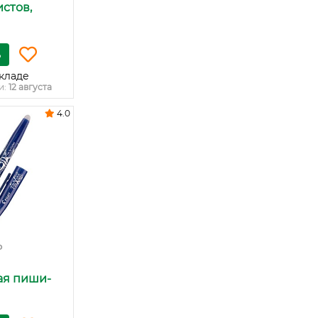
истов,
ь
кладе
и:
12 августа
4.0
₽
ая пиши-