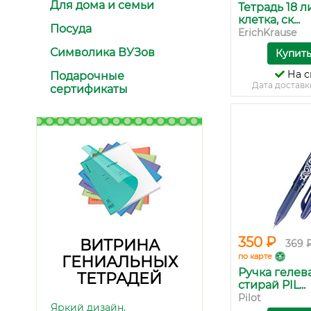
Для дома и семьи
Тетрадь 18 л
клетка, ск...
Посуда
ErichKrause
Символика ВУЗов
Купит
На с
Подарочные
Дата доставк
сертификаты
350 ₽
ВИТРИНА
369 
по карте
ГЕНИАЛЬНЫХ
Ручка гелев
ТЕТРАДЕЙ
стирай PIL...
Pilot
Яркий дизайн,