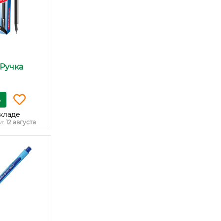
 Ручка
ь
кладе
и:
12 августа