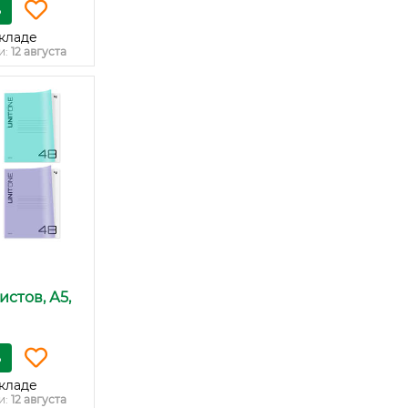
ь
кладе
и:
12 августа
истов, А5,
ь
кладе
и:
12 августа