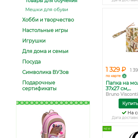
Товары для обучения
Мешки для обуви
Хобби и творчество
Настольные игры
Игрушки
Для дома и семьи
Посуда
1 329 ₽
1 3
Символика ВУЗов
по карте
Подарочные
Папка на мо
сертификаты
37х27 см,...
Bruno Visconti
Купит
На с
Дата доставк
NEW