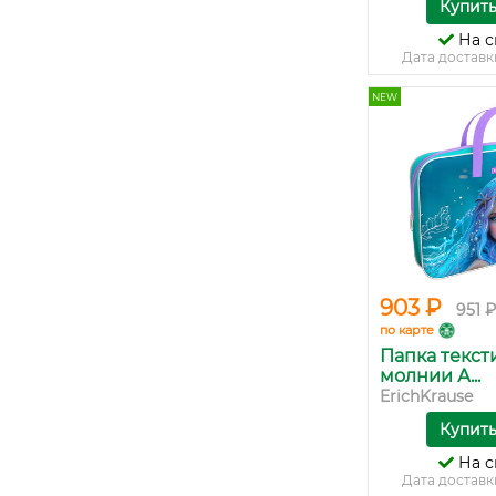
Купит
На с
Дата доставк
NEW
903 ₽
951 ₽
по карте
Папка текст
молнии А...
ErichKrause
Купит
На с
Дата доставк