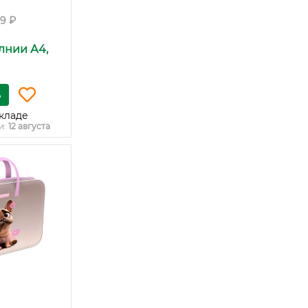
99 ₽
лнии А4,
ь
кладе
и:
12 августа