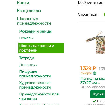
Книги
Мой магазин:
Канцтовары
Страницы:
Школьные
принадлежности
Рюкзаки и ранцы
Пеналы
Школьные папки и
портфели
Тетради
Дневники
1 329 ₽
1 3
Пишущие
по карте
принадлежности
Папка на мо
Художественные
37х27 см,...
принадлежности
Bruno Visconti
Принадлежности для
Купит
черчения
На с
Дата доставк