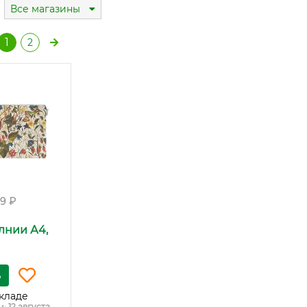
Все магазины
1
2
99 ₽
лнии А4,
ь
кладе
и:
12 августа