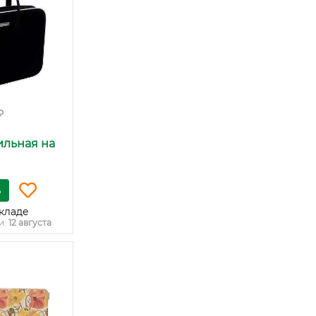
₽
ильная на
ь
кладе
и:
12 августа