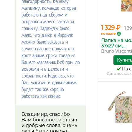
благодарность, Вашему
магазину, команде которая
работала над сбором и
отправкой моего заказа за
1 329 ₽
границу. Надежды было
1 3
по карте
мало, что даже в Израиле
Папка на мо
можно было заказать и
37х27 см,...
самое главное получить в
Bruno Visconti
кротчайшие сроки товар из
Купит
Вашего магазина. Всё пришло
вовремя и в целости и
На с
Дата доставк
сохранности. Надеюсь, что
Ваш магазин в дальнейшем
будет так же хорошо
работать как сейчас.
Владимир, спасибо
Вам большое за отзыв
и добрые слова, очень
рады были помочь!