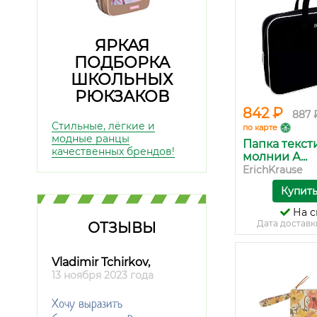
ЯРКАЯ
ПОДБОРКА
ШКОЛЬНЫХ
РЮКЗАКОВ
842 ₽
887 
Стильные, лёгкие и
по карте
модные ранцы
Папка текст
качественных брендов!
молнии А...
ErichKrause
Купит
На с
Дата доставк
ОТЗЫВЫ
Vladimir Tchirkov,
13 ноября 2023 года
Хочу выразить