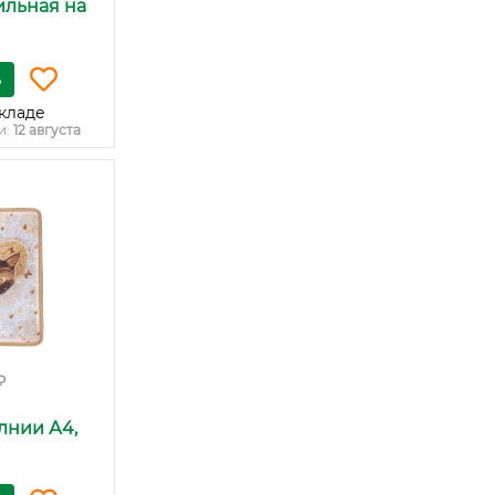
ильная на
ь
кладе
и:
12 августа
₽
лнии А4,