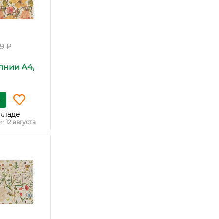
99 ₽
лнии А4,
ь
кладе
и:
12 августа