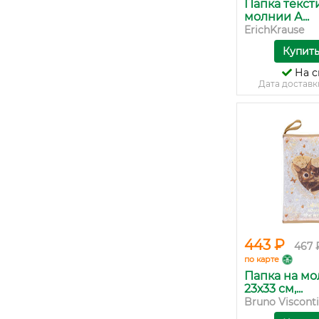
Папка текст
молнии А...
ErichKrause
Купит
На с
Дата доставк
443 ₽
467 
по карте
Папка на мо
23х33 см,...
Bruno Visconti