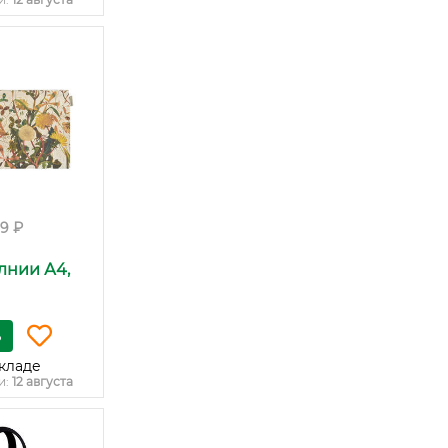
99 ₽
лнии А4,
ь
кладе
и:
12 августа