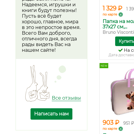
Надеемся, игрушки и
1 329 ₽
1 3
книги будут полезны!
по карте
Пусть всё будет
Папка на мо
хорошо, главное, мира
37х27 см,...
в это непростое время.
Bruno Visconti
Всего Вам доброго,
отличного дня, всегда
Купит
рады видеть Вас на
нашем сайте!
На с
Дата доставк
NEW
Все отзывы
Написать нам
903 ₽
951 ₽
по карте