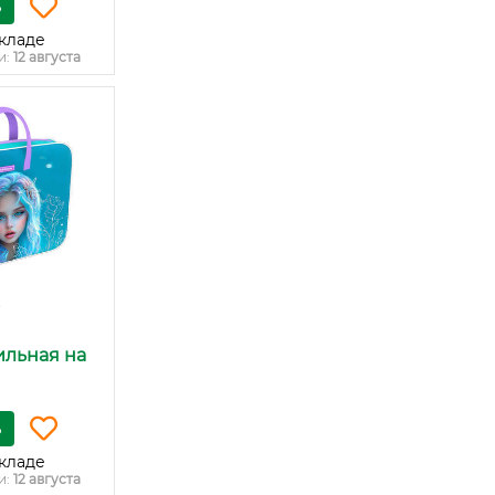
ь
кладе
и:
12 августа
ильная на
ь
кладе
и:
12 августа