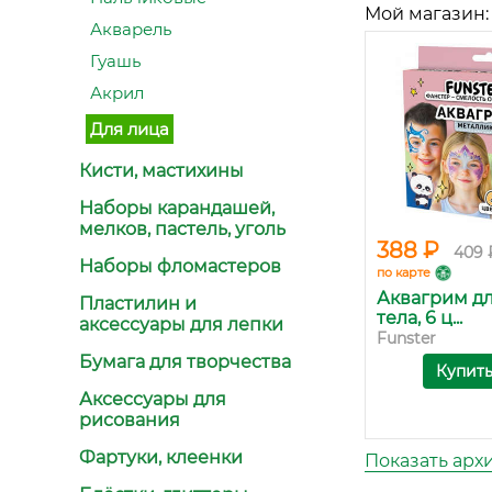
Мой магазин:
Акварель
Гуашь
Акрил
Для лица
Кисти, мастихины
Наборы карандашей,
мелков, пастель, уголь
388 ₽
409 
Наборы фломастеров
по карте
Аквагрим дл
Пластилин и
тела, 6 ц...
аксессуары для лепки
Funster
Бумага для творчества
Купит
Аксессуары для
рисования
Фартуки, клеенки
Показать арх