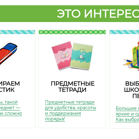
ЭТО ИНТЕРЕС
ИРАЕМ
ПРЕДМЕТНЫЕ
ВЫБ
СТИК
ТЕТРАДИ
ШКО
П
ы, такой
Предметные тетради
редмет —
для удобства, красоты
Большие 
так сложно
и поддержания
яркие и о
порядка!
Как выбр