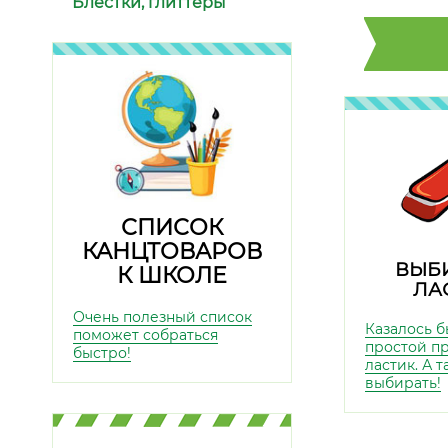
Блёстки, глиттеры
СПИСОК
КАНЦТОВАРОВ
ВЫБ
К ШКОЛЕ
ЛА
Очень полезный список
Казалось б
поможет собраться
простой п
быстро!
ластик. А 
выбирать!