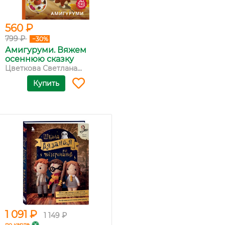
560 ₽
799 ₽
−30%
Амигуруми. Вяжем
осеннюю сказку
Цветкова Светлана...
Купить
1 091 ₽
1 149 ₽
по карте