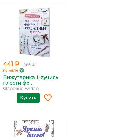
441 ₽
465 ₽
по карте
Бижутерика. Научись
плести фе...
Флоранс Белло
Купить