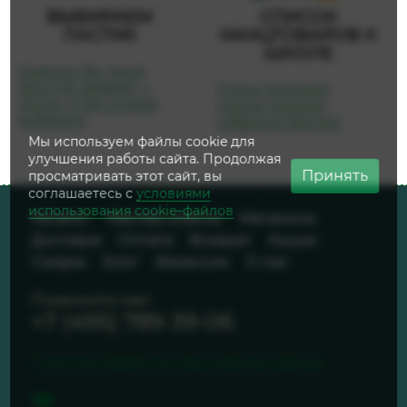
ВЫБИРАЕМ
СПИСОК
ЛАСТИК
КАНЦТОВАРОВ К
ШКОЛЕ
Казалось бы, такой
простой предмет —
Очень полезный
ластик. А так сложно
список поможет
выбирать!
собраться быстро!
Мы используем файлы cookie для
улучшения работы сайта. Продолжая
Принять
просматривать этот сайт, вы
соглашаетесь с
условиями
использования cookie–файлов
Каталог
Мастер-классы
Магазины
Доставка
Оплата
Возврат
Акции
Скидки
Блог
Вакансии
О нас
Позвоните нам:
+7 (495) 789-39-06
Политика обработки персональных данных