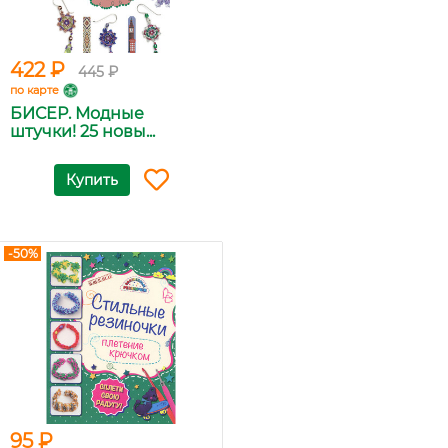
422 ₽
445 ₽
по карте
БИСЕР. Модные
штучки! 25 новы...
Купить
-50%
95 ₽