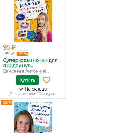
95 ₽
189 ₽
−50%
Супер-резиночки для
продвинут...
Елисеева Антонина...
Купить
На складе
Дата доставки:
12 августа
-50%