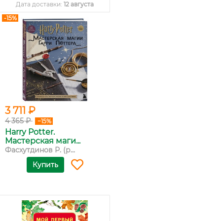
Дата доставки:
12 августа
-15%
3 711 ₽
4 365 ₽
−15%
Harry Potter.
Мастерская маги...
Фасхутдинов Р. (р...
Купить