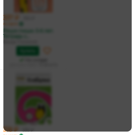
337 ₽
355 ₽
по карте
Реши-пиши. 5-6 лет.
Тетрадь с...
Банда Умников
Купить
На складе
Дата доставки:
13 августа
318 ₽
335 ₽