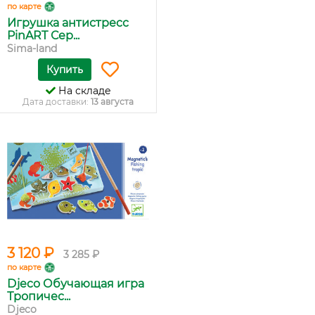
по карте
Игрушка антистресс
PinART Сер...
Sima-land
Купить
На складе
Дата доставки:
13 августа
3 120 ₽
3 285 ₽
по карте
Djeco Обучающая игра
Тропичес...
Djeco