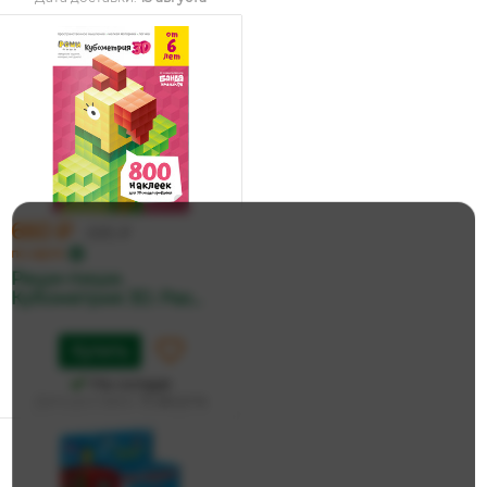
660 ₽
695 ₽
по карте
Реши-пиши.
Кубометрия 3D. Раз...
Купить
На складе
Дата доставки:
13 августа