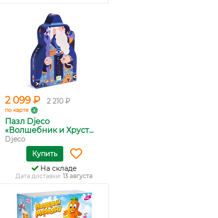
2 099 ₽
2 210 ₽
по карте
Пазл Djeco
«Волшебник и Хруст...
Djeco
Купить
На складе
Дата доставки:
13 августа