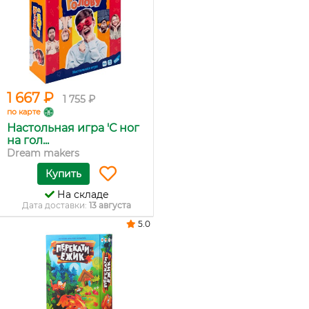
1 667 ₽
1 755 ₽
по карте
Настольная игра 'С ног
на гол...
Dream makers
Купить
На складе
Дата доставки:
13 августа
5.0