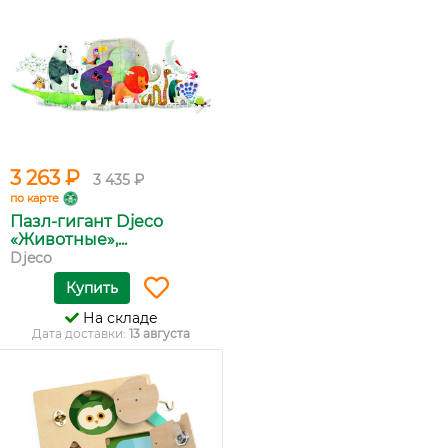
3 263 ₽
3 435 ₽
по карте
Пазл-гигант Djeco
«Животные»,...
Djeco
Купить
На складе
Дата доставки:
13 августа