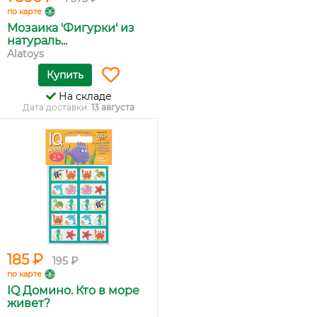
по карте
Мозаика 'Фигурки' из
натураль...
Alatoys
Купить
На складе
Дата доставки:
13 августа
185 ₽
195 ₽
по карте
IQ Домино. Кто в море
живет?