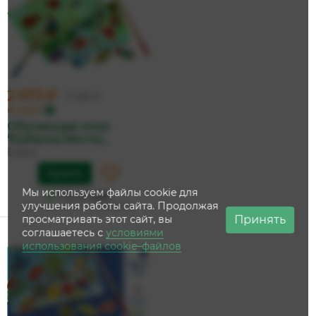
2 973 ₽
3 130 ₽
по карте
Обучающая игра
'Рыбалка Мечты...
Djeco
Купить
Мы используем файлы cookie для
На складе
улучшения работы сайта. Продолжая
Дата доставки:
11 августа
Принять
просматривать этот сайт, вы
соглашаетесь с
условиями
использования cookie–файлов