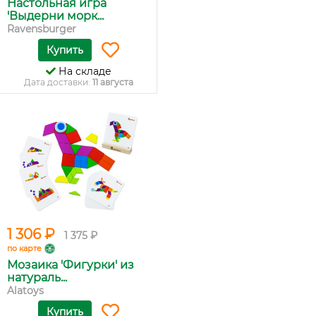
Настольная игра
'Выдерни морк...
Ravensburger
Купить
На складе
Дата доставки:
11 августа
1 306 ₽
1 375 ₽
по карте
Мозаика 'Фигурки' из
натураль...
Alatoys
Купить