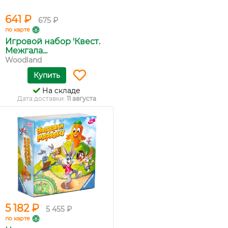
641 ₽
675 ₽
по карте
Игровой набор 'Квест.
Межгала...
Woodland
Купить
На складе
Дата доставки:
11 августа
5 182 ₽
5 455 ₽
по карте