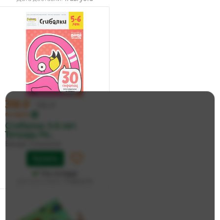
318 ₽
335 ₽
по карте
Сгибалки. 5-6 лет.
Тетрадь Ре...
Банда Умников
Купить
На складе
Дата доставки:
11 августа