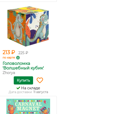
213 ₽
225 ₽
по карте
Головоломка
'Волшебный кубик'
Zhorya
Купить
На складе
Дата доставки:
11 августа