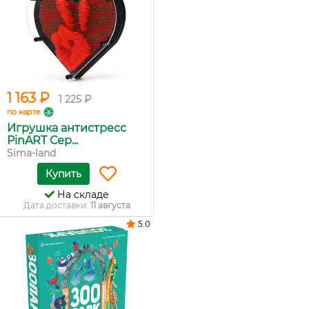
1 163 ₽
1 225 ₽
по карте
Игрушка антистресс
PinART Сер...
Sima-land
Купить
На складе
Дата доставки:
11 августа
5.0