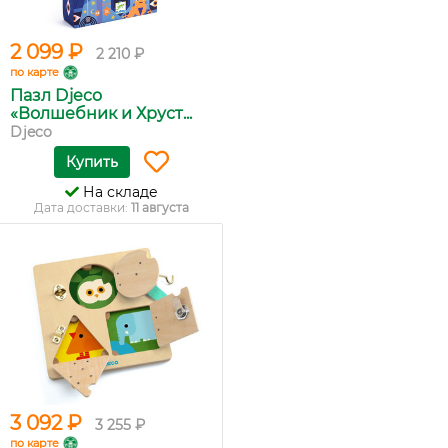
2 099 ₽
2 210 ₽
по карте
Пазл Djeco
«Волшебник и Хруст...
Djeco
Купить
На складе
Дата доставки:
11 августа
3 092 ₽
3 255 ₽
по карте