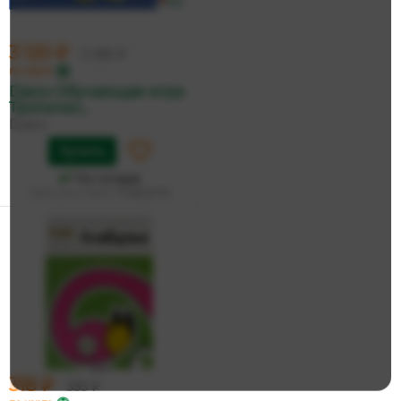
3 120 ₽
3 285 ₽
по карте
Djeco Обучающая игра
Тропичес...
Djeco
Купить
На складе
Дата доставки:
11 августа
318 ₽
335 ₽