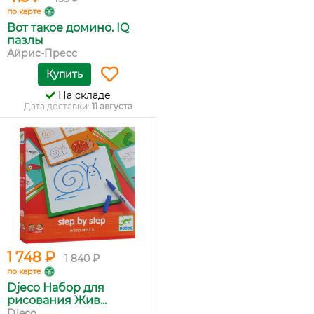
по карте
Вот такое домино. IQ
пазлы
Айрис-Пресс
Купить
На складе
Дата доставки:
11 августа
1 748 ₽
1 840 ₽
по карте
Djeco Набор для
рисования Жив...
Djeco