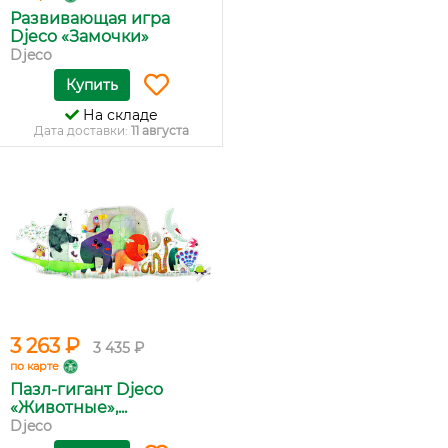
Развивающая игра
Djeco «Замочки»
Djeco
Купить
На складе
Дата доставки:
11 августа
3 263 ₽
3 435 ₽
по карте
Пазл-гигант Djeco
«Животные»,...
Djeco