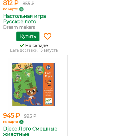
812 ₽
855 ₽
по карте
Настольная игра
Русское лото
Dream makers
Купить
На складе
Дата доставки:
15 августа
945 ₽
995 ₽
по карте
Djeco Лото Смешные
животные