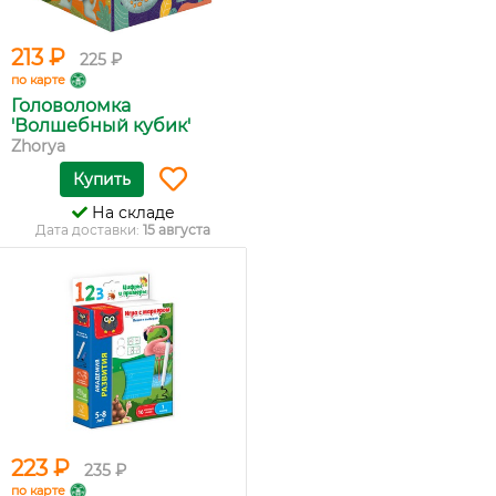
213 ₽
225 ₽
по карте
Головоломка
'Волшебный кубик'
Zhorya
Купить
На складе
Дата доставки:
15 августа
223 ₽
235 ₽
по карте