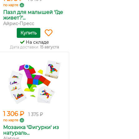
по карте
Пазл для малышей 'Где
живет?'...
Айрис-Пресс
Купить
На складе
Дата доставки:
15 августа
1 306 ₽
1 375 ₽
по карте
Мозаика 'Фигурки' из
натураль...
Alatoys