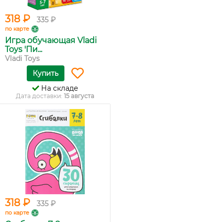
318 ₽
335 ₽
по карте
Игра обучающая Vladi
Toys 'Пи...
Vladi Toys
Купить
На складе
Дата доставки:
15 августа
318 ₽
335 ₽
по карте