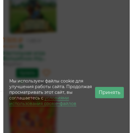
1 505 ₽
1 585 ₽
по карте
Настольная игра
Волшебник Изу...
Magellan
Купить
Мы используем файлы cookie для
На складе
улучшения работы сайта. Продолжая
Дата доставки:
15 августа
Принять
просматривать этот сайт, вы
соглашаетесь с
условиями
использования cookie–файлов