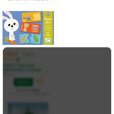
1 315 ₽
1 385 ₽
по карте
Djeco Пазл для
малышей К столу!
Djeco
Купить
На складе
Дата доставки:
15 августа