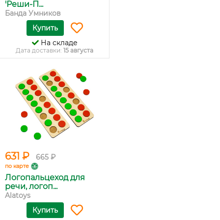
'Реши-П...
Банда Умников
Купить
На складе
Дата доставки:
15 августа
631 ₽
665 ₽
по карте
Логопальцеход для
речи, логоп...
Alatoys
Купить