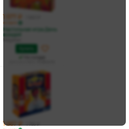
1 577 ₽
1 660 ₽
по карте
Настольная игра День
вождей
Magellan
Купить
На складе
Дата доставки:
15 августа
1 667 ₽
1 755 ₽