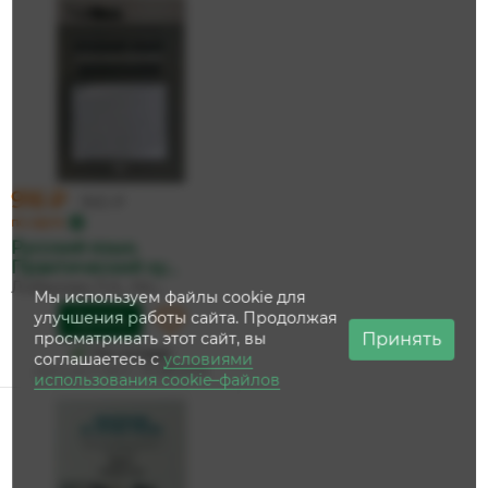
916 ₽
965 ₽
по карте
Русский язык.
Практический ку...
Лобанова Л.А., Мо...
Мы используем файлы cookie для
улучшения работы сайта. Продолжая
Купить
Принять
просматривать этот сайт, вы
На складе
соглашаетесь с
условиями
Дата доставки:
14 августа
использования cookie–файлов