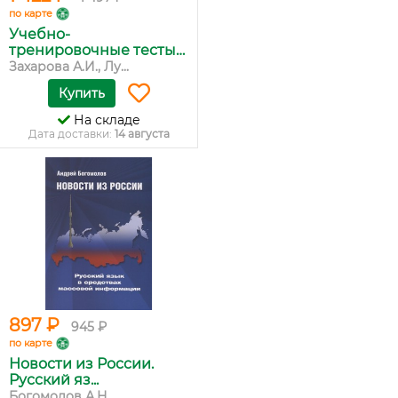
по карте
Учебно-
тренировочные тесты
по...
Захарова А.И., Лу...
Купить
На складе
Дата доставки:
14 августа
897 ₽
945 ₽
по карте
Новости из России.
Русский яз...
Богомолов А.Н.