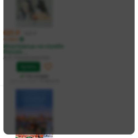
620 ₽
653 ₽
по карте
Иностранцы на службе
России. ...
А. К. Перевозникова
Купить
На складе
Дата доставки:
14 августа