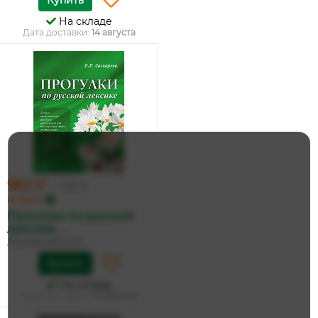
Купить
На складе
Дата доставки:
14 августа
962 ₽
1 013 ₽
по карте
Прогулки по русской
лексике. ...
Ласкарева Е.Р.
Купить
На складе
Дата доставки:
14 августа