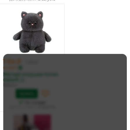
1 154 ₽
1 215 ₽
по карте
Мягкая игрушка Котик
серый, 2...
Relana
Купить
На складе
Дата доставки:
13 августа