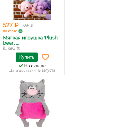
527 ₽
555 ₽
по карте
Мягкая игрушка 'Plush
bear', ...
iLikeGift
Купить
На складе
Дата доставки:
13 августа