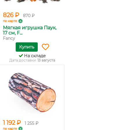
826 ₽
870 ₽
по карте
Мягкая игрушка Паук,
17 см, F...
Fancy
Купить
На складе
Дата доставки:
13 августа
1 192 ₽
1 255 ₽
по карте