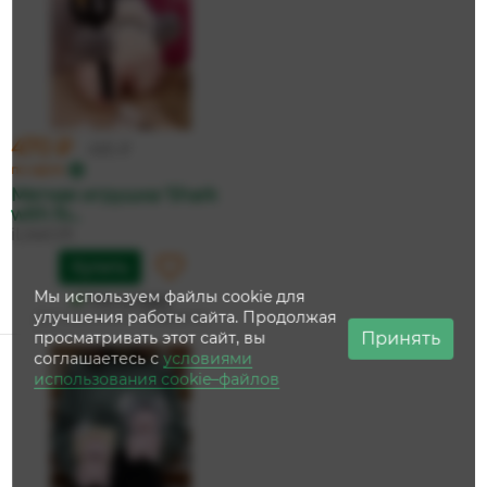
470 ₽
495 ₽
по карте
Мягкая игрушка 'Shark
with fo...
iLikeGift
Купить
Мы используем файлы cookie для
На складе
улучшения работы сайта. Продолжая
Дата доставки:
13 августа
Принять
просматривать этот сайт, вы
соглашаетесь с
условиями
использования cookie–файлов