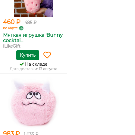
460 ₽
485 ₽
по карте
Мягкая игрушка 'Bunny
cocktai...
iLikeGift
Купить
На складе
Дата доставки:
13 августа
983 ₽
1 035 ₽