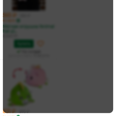
565 ₽
595 ₽
по карте
Мягкая игрушка 'Animal
hat pi...
iLikeGift
Купить
На складе
Дата доставки:
13 августа
831 ₽
875 ₽