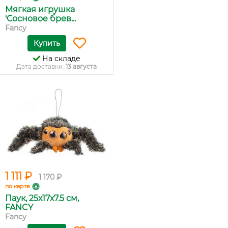
Мягкая игрушка
'Сосновое брев...
Fancy
Купить
На складе
Дата доставки:
13 августа
1 111 ₽
1 170 ₽
по карте
Паук, 25х17х7.5 см,
FANCY
Fancy