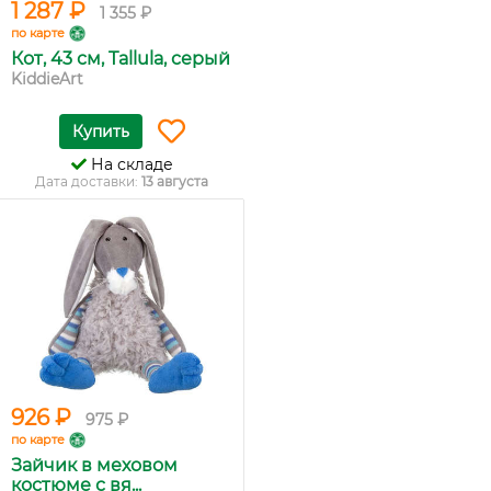
1 287 ₽
1 355 ₽
по карте
Кот, 43 см, Tallula, серый
KiddieArt
Купить
На складе
Дата доставки:
13 августа
926 ₽
975 ₽
по карте
Зайчик в меховом
костюме с вя...