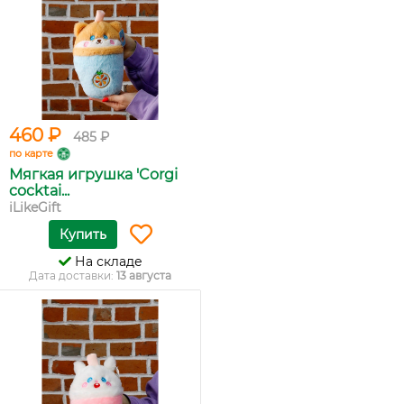
460 ₽
485 ₽
по карте
Мягкая игрушка 'Corgi
cocktai...
iLikeGift
Купить
На складе
Дата доставки:
13 августа