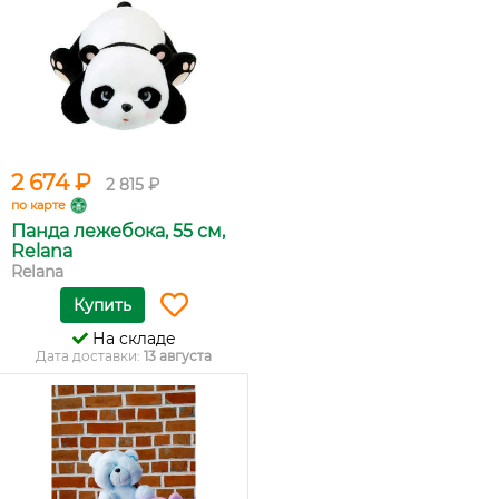
2 674 ₽
2 815 ₽
по карте
Панда лежебока, 55 см,
Relana
Relana
Купить
На складе
Дата доставки:
13 августа