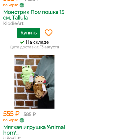
по карте
Монстрик Помпошка 15
см, Tallula
KiddieArt
Купить
На складе
Дата доставки:
13 августа
555 ₽
585 ₽
по карте
Мягкая игрушка 'Animal
horn',...
iLikeGift