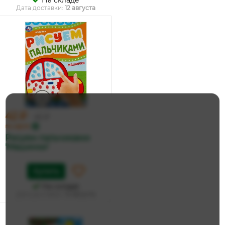
На складе
Дата доставки:
12 августа
42 ₽
45 ₽
по карте
Рисуем пальчиками
'Машинки'
Купить
На складе
Дата доставки:
12 августа