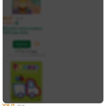
42 ₽
45 ₽
по карте
Рисуем пальчиками
'Лесные жив...
Купить
На складе
Дата доставки:
12 августа