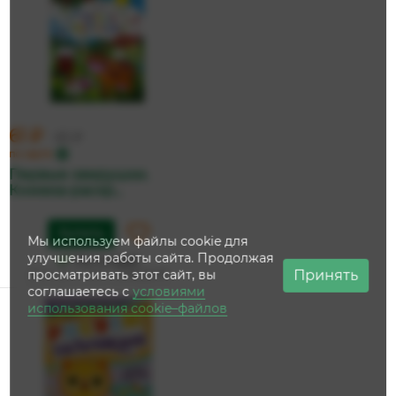
61 ₽
65 ₽
по карте
Первые зверушки.
Книжка-раскр...
Купить
Мы используем файлы cookie для
улучшения работы сайта. Продолжая
На складе
Принять
просматривать этот сайт, вы
Дата доставки:
12 августа
соглашаетесь с
условиями
использования cookie–файлов