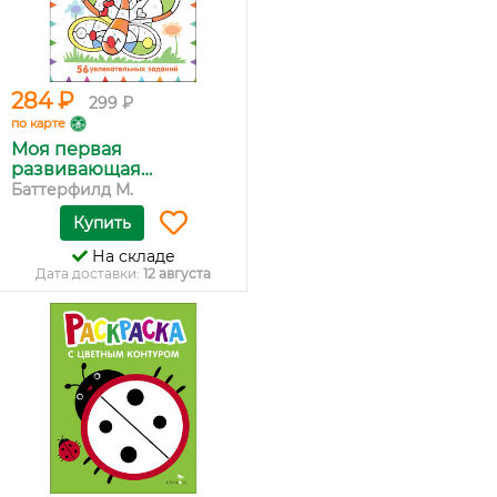
284 ₽
299 ₽
по карте
Моя первая
развивающая
раскраска
Баттерфилд М.
Купить
На складе
Дата доставки:
12 августа