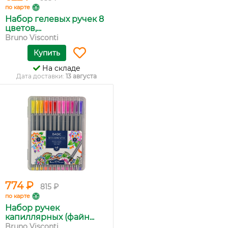
по карте
Набор гелевых ручек 8
цветов,...
Bruno Visconti
Купить
На складе
Дата доставки:
13 августа
774 ₽
815 ₽
по карте
Набор ручек
капиллярных (файн...
Bruno Visconti