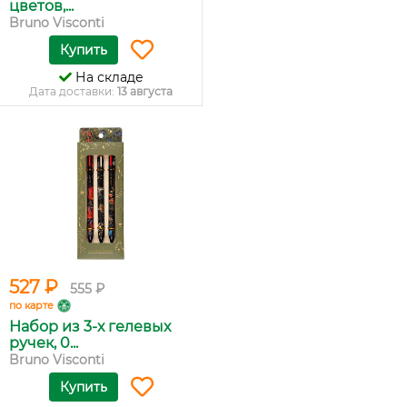
цветов,...
Bruno Visconti
Купить
На складе
Дата доставки:
13 августа
527 ₽
555 ₽
по карте
Набор из 3-х гелевых
ручек, 0...
Bruno Visconti
Купить