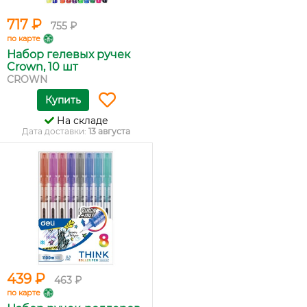
717 ₽
755 ₽
по карте
Набор гелевых ручек
Crown, 10 шт
CROWN
Купить
На складе
Дата доставки:
13 августа
439 ₽
463 ₽
по карте