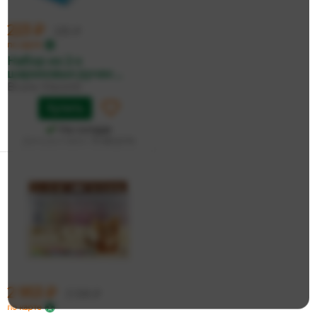
223 ₽
235 ₽
по карте
Набор из 2-х
шариковых ручек ...
Bruno Visconti
Купить
На складе
Дата доставки:
13 августа
2 953 ₽
3 109 ₽
по карте