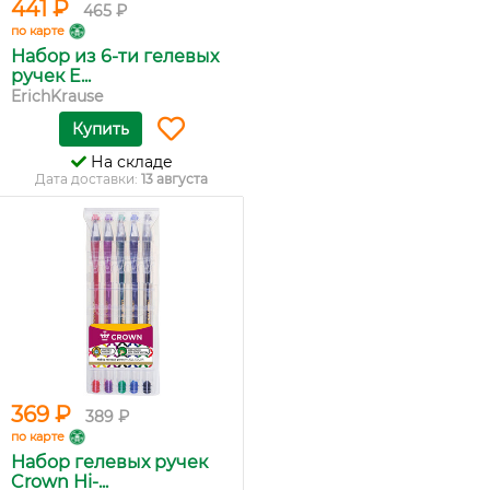
441 ₽
465 ₽
по карте
Набор из 6-ти гелевых
ручек E...
ErichKrause
Купить
На складе
Дата доставки:
13 августа
369 ₽
389 ₽
по карте
Набор гелевых ручек
Crown Hi-...