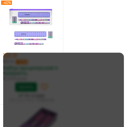
-40%
120 ₽
199 ₽
−40%
Набор канцелярский 4
предмета...
ErichKrause
Купить
На складе
Дата доставки:
13 августа