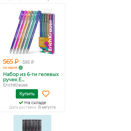
565 ₽
595 ₽
по карте
Набор из 6-ти гелевых
ручек E...
ErichKrause
Купить
На складе
Дата доставки:
13 августа