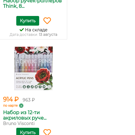
Набор ручек-роллеров
Think, 8...
Купить
На складе
Дата доставки:
13 августа
914 ₽
963 ₽
по карте
Набор из 12-ти
акриловых руче...
Bruno Visconti
Купить