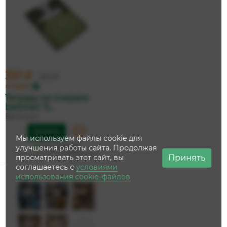
337 ₽
355 ₽
по карте
Тетрадь на спирали
beSmart 'S...
Be Smart
Купить
Мы используем файлы cookie для
На складе
улучшения работы сайта. Продолжая
Дата доставки:
15 августа
Принять
просматривать этот сайт, вы
соглашаетесь с
условиями
использования cookie–файлов