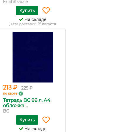
ErichKrause
Купить
На складе
Дата доставки:
15 августа
213 ₽
225 ₽
по карте
Тетрадь BG 96 л. А4,
обложка ...
BG
Купить
На складе