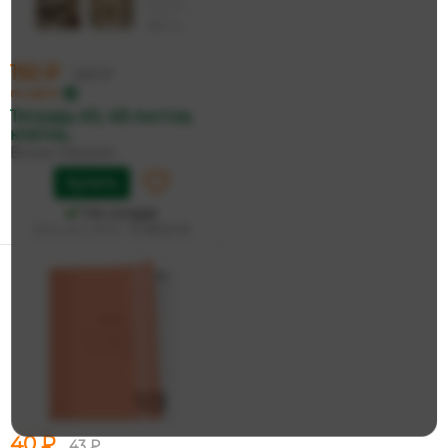
192 ₽
203 ₽
по карте
Тетрадь А5, 48 листов,
клетка...
Bruno Visconti
Купить
На складе
Дата доставки:
15 августа
40 ₽
43 ₽