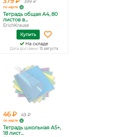
379 ₽
399 ₽
по карте
Тетрадь общая А4, 80
листов в...
ErichKrause
Купить
На складе
Дата доставки:
15 августа
46 ₽
49 ₽
по карте
Тетрадь школьная А5+,
18 лист...