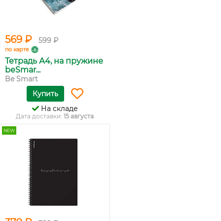
569 ₽
599 ₽
по карте
Тетрадь А4, на пружине
beSmar...
Be Smart
Купить
На складе
Дата доставки:
15 августа
NEW