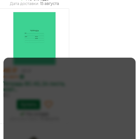
Дата доставки:
15 августа
46 ₽
49 ₽
по карте
Тетрадь BG А5, 24 листа,
клет...
BG
Купить
На складе
Дата доставки:
15 августа