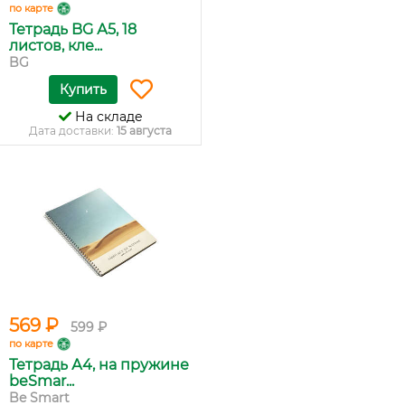
по карте
Тетрадь BG А5, 18
листов, кле...
BG
Купить
На складе
Дата доставки:
15 августа
569 ₽
599 ₽
по карте
Тетрадь А4, на пружине
beSmar...
Be Smart