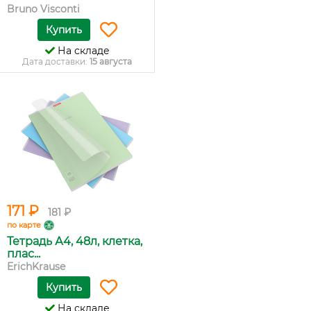
Bruno Visconti
Купить
На складе
Дата доставки:
15 августа
171 ₽
181 ₽
по карте
Тетрадь А4, 48л, клетка,
плас...
ErichKrause
Купить
На складе