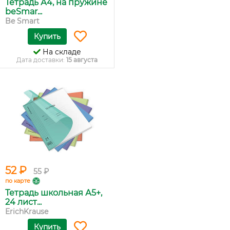
Тетрадь А4, на пружине
beSmar...
Be Smart
Купить
На складе
Дата доставки:
15 августа
52 ₽
55 ₽
по карте
Тетрадь школьная А5+,
24 лист...
ErichKrause
Купить