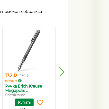
й поможет собраться
132 ₽
259 ₽
139 ₽
273 ₽
по карте
по карте
Ручка Erich Krause
Ручка гелевая Pilot BL-
Megapolis ...
G2-5 с...
ErichKrause
Pilot
Купить
Купить