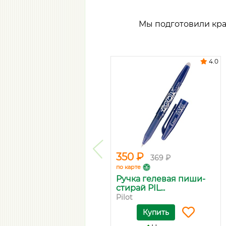
Мы подготовили кр
4.0
350 ₽
369 ₽
по карте
Ручка гелевая пиши-
стирай PIL...
Pilot
Купить