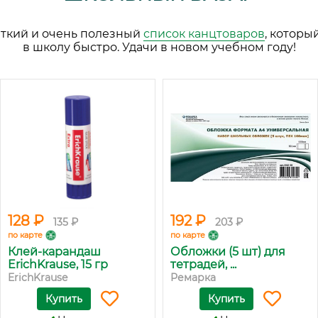
аткий и очень полезный
список канцтоваров
, которы
в школу быстро. Удачи в новом учебном году!
128 ₽
192 ₽
135 ₽
203 ₽
по карте
по карте
Клей-карандаш
Обложки (5 шт) для
ErichKrause, 15 гр
тетрадей, ...
ErichKrause
Ремарка
Купить
Купить