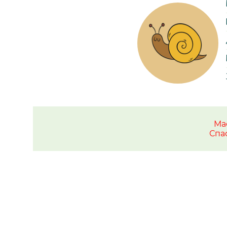
Ма
Спа