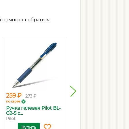
й поможет собраться
259 ₽
143 ₽
273 ₽
151 ₽
по карте
по карте
Ручка гелевая Pilot BL-
Тетрадь А5, 96 л, клетка
G2-5 с...
'Cov...
Pilot
ErichKrause
Купить
Купить