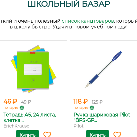
ШКОЛЬНЫЙ БАЗАР
аткий и очень полезный
список канцтоваров
, которы
в школу быстро. Удачи в новом учебном году!
46 ₽
118 ₽
49 ₽
125 ₽
по карте
по карте
Тетрадь А5, 24 листа,
Ручка шариковая Pilot
клетка ...
"BPS-GP...
ErichKrause
Pilot
Купить
Купить