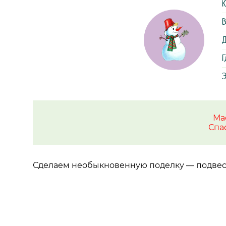
К
В
Д
Г
Э
Ма
Спа
Сделаем необыкновенную поделку
—
подвес