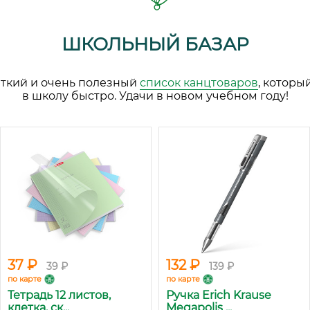
ШКОЛЬНЫЙ БАЗАР
аткий и очень полезный
список канцтоваров
, которы
в школу быстро. Удачи в новом учебном году!
37 ₽
132 ₽
39 ₽
139 ₽
по карте
по карте
Тетрадь 12 листов,
Ручка Erich Krause
клетка, ск...
Megapolis ...