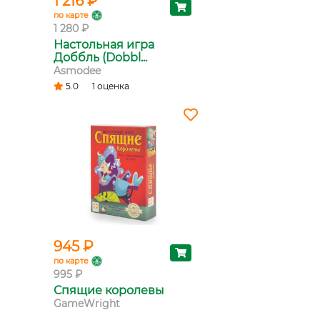
1 216 ₽
по карте
1 280 ₽
Настольная игра
Доббль (Dobbl...
Asmodee
5.0
1 оценка
945 ₽
по карте
995 ₽
Спящие королевы
GameWright