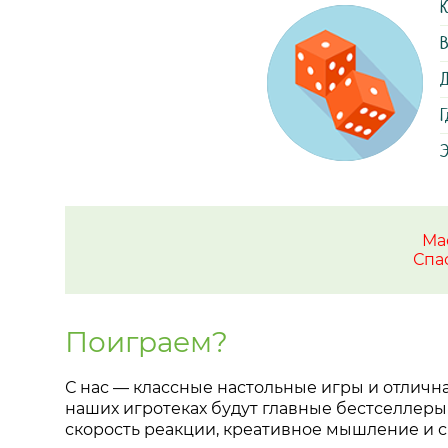
К
В
Д
Г
Э
Ма
Спа
Поиграем?
С нас — классные настольные игры и отлична
наших игротеках будут главные бестселлеры
скорость реакции, креативное мышление и с