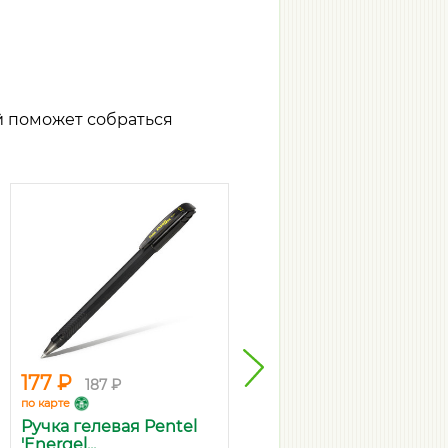
й поможет собраться
177 ₽
118 ₽
187 ₽
125 ₽
по карте
по карте
Ручка гелевая Pentel
Ручка шариковая Pilot
'Energel...
"BPS" с...