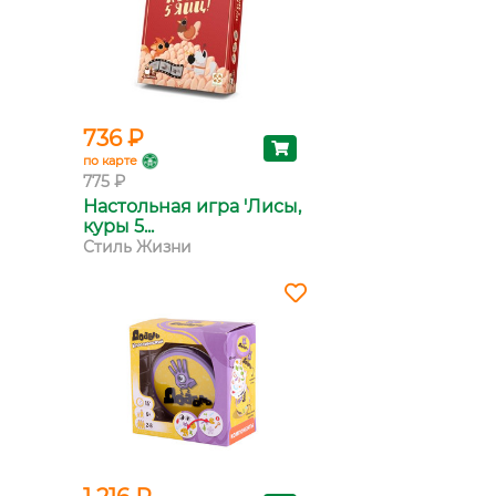
736 ₽
по карте
775 ₽
Настольная игра 'Лисы,
куры 5...
Стиль Жизни