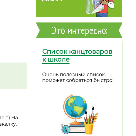
Это интересно:
Список канцтоваров
к школе
Очень полезный список
поможет собраться быстро!
е =) На
екалку,