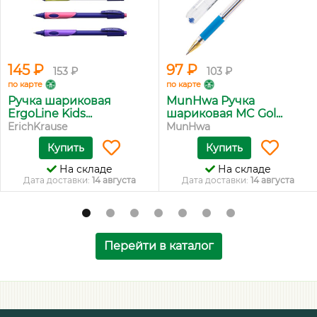
145 ₽
97 ₽
153 ₽
103 ₽
по карте
по карте
Ручка шариковая
MunHwa Ручка
ErgoLine Kids...
шариковая MC Gol...
ErichKrause
MunHwa
Купить
Купить
На складе
На складе
Дата доставки:
14 августа
Дата доставки:
14 августа
Перейти в каталог