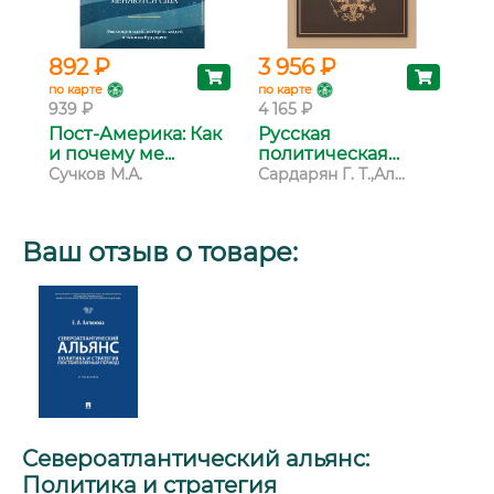
892 ₽
3 956 ₽
1 
по карте
по карте
по 
939 ₽
4 165 ₽
1 2
Пост-Америка: Как
Русская
Те
и почему ме...
политическая
со
мысль: О...
Сучков М.А.
Сардарян Г. Т.,Ал...
Бла
Ваш отзыв о товаре:
Североатлантический альянс:
Политика и стратегия