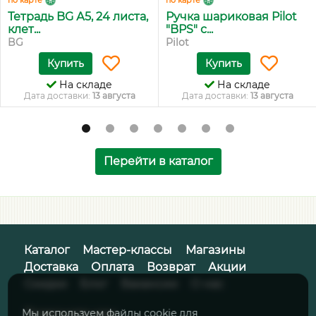
по карте
по карте
Тетрадь BG А5, 24 листа,
Ручка шариковая Pilot
клет...
"BPS" с...
BG
Pilot
Купить
Купить
На складе
На складе
Дата доставки:
13 августа
Дата доставки:
13 августа
Перейти в каталог
Каталог
Мастер-классы
Магазины
Доставка
Оплата
Возврат
Акции
Скидки
Блог
Вакансии
О нас
Позвоните нам:
Мы используем файлы cookie для