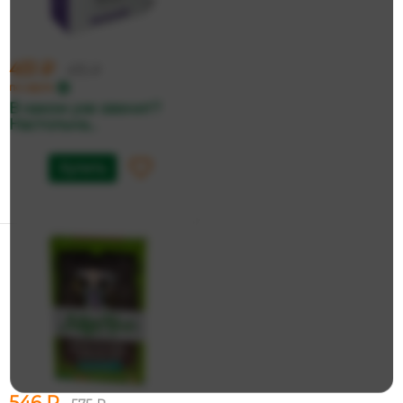
451 ₽
475 ₽
по карте
В каком ухе звенит?
Настольна...
Купить