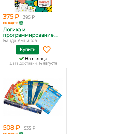
375 ₽
395 ₽
по карте
Логика и
программирование.
Те...
Банда Умников
Купить
На складе
Дата доставки:
14 августа
508 ₽
535 ₽
по карте