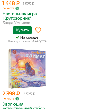
1 448 ₽
1 525 ₽
по карте
Настольная игра
'Кругозорник'
Банда Умников
Купить
На складе
Дата доставки:
14 августа
2 398 ₽
2 525 ₽
по карте
Эволюция.
Естественный отбор....