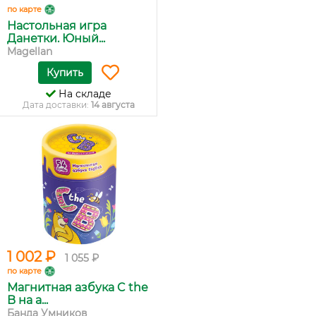
по карте
Настольная игра
Данетки. Юный...
Magellan
Купить
На складе
Дата доставки:
14 августа
1 002 ₽
1 055 ₽
по карте
Магнитная азбука C the
B на а...
Банда Умников