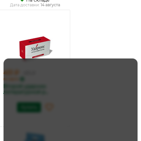
На складе
Дата доставки:
14 августа
451 ₽
475 ₽
по карте
Второй ударник
литературной р...
Купить