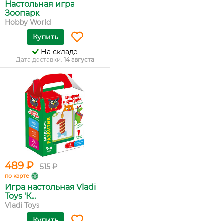
Настольная игра
Зоопарк
Hobby World
Купить
На складе
Дата доставки:
14 августа
489 ₽
515 ₽
по карте
Игра настольная Vladi
Toys 'К...
Vladi Toys
Купить