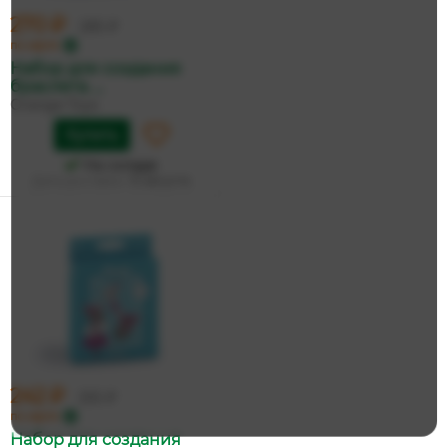
270 ₽
285 ₽
по карте
Набор для создания
браслета. ...
Orange Toys
Купить
На складе
Дата доставки:
13 августа
242 ₽
255 ₽
по карте
Набор для создания