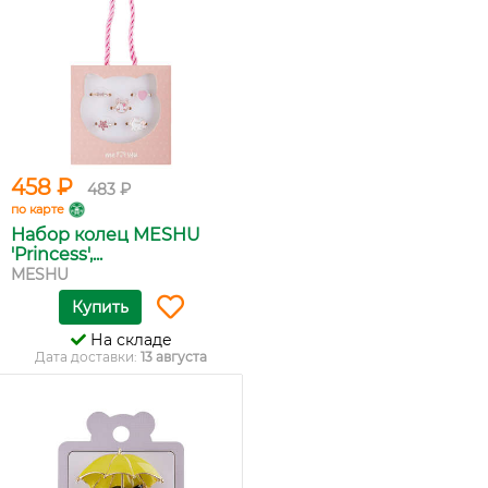
458 ₽
483 ₽
по карте
Набор колец MESHU
'Princess',...
MESHU
Купить
На складе
Дата доставки:
13 августа