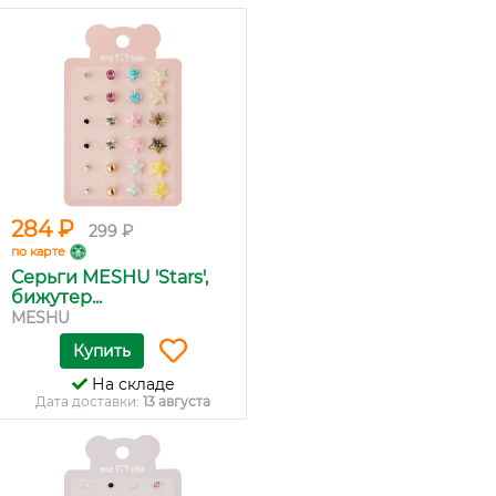
284 ₽
299 ₽
по карте
Серьги MESHU 'Stars',
бижутер...
MESHU
Купить
На складе
Дата доставки:
13 августа