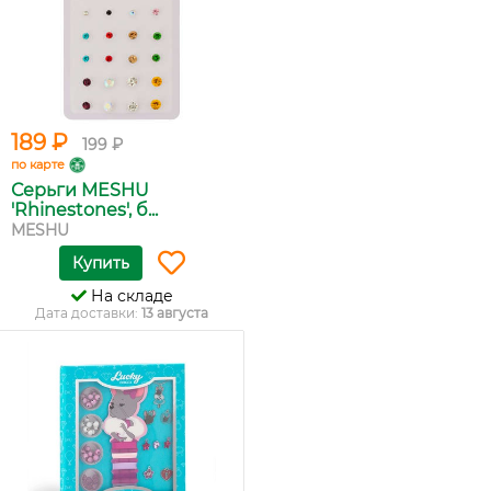
189 ₽
199 ₽
по карте
Серьги MESHU
'Rhinestones', б...
MESHU
Купить
На складе
Дата доставки:
13 августа