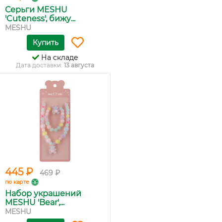
Серьги MESHU
'Cuteness', бижу...
MESHU
Купить
На складе
Дата доставки:
13 августа
445 ₽
469 ₽
по карте
Набор украшений
MESHU 'Bear',...
MESHU