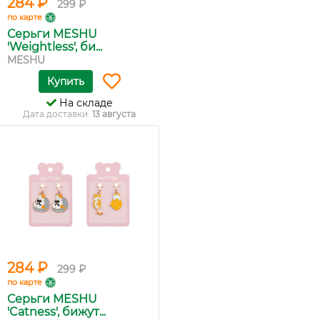
284 ₽
299 ₽
по карте
Серьги MESHU
'Weightless', би...
MESHU
Купить
На складе
Дата доставки:
13 августа
284 ₽
299 ₽
по карте
Серьги MESHU
'Catness', бижут...