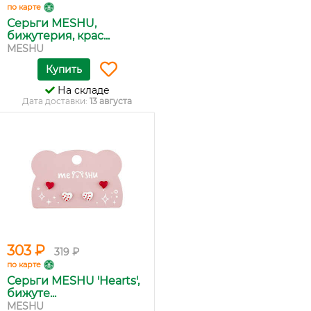
по карте
Серьги MESHU,
бижутерия, крас...
MESHU
Купить
На складе
Дата доставки:
13 августа
303 ₽
319 ₽
по карте
Серьги MESHU 'Hearts',
бижуте...
MESHU