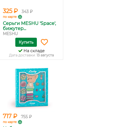
325 ₽
343 ₽
по карте
Серьги MESHU 'Space',
бижутер...
MESHU
Купить
На складе
Дата доставки:
13 августа
717 ₽
755 ₽
по карте