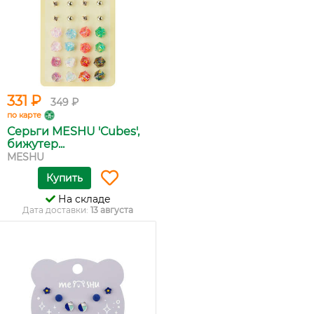
331 ₽
349 ₽
по карте
Серьги MESHU 'Сubes',
бижутер...
MESHU
Купить
На складе
Дата доставки:
13 августа