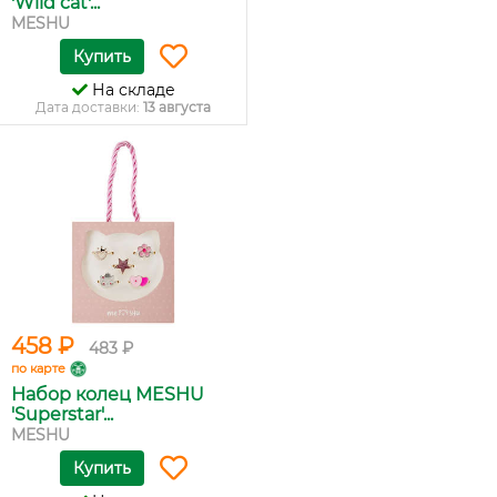
'Wild cat'...
MESHU
Купить
На складе
Дата доставки:
13 августа
458 ₽
483 ₽
по карте
Набор колец MESHU
'Superstar'...
MESHU
Купить