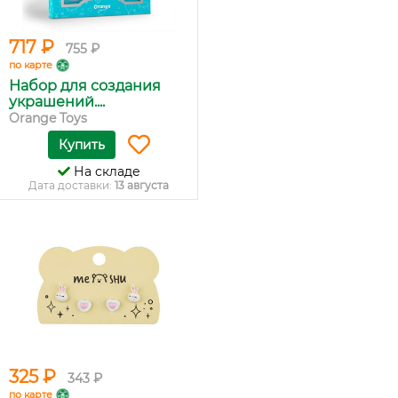
717 ₽
755 ₽
по карте
Набор для создания
украшений....
Orange Toys
Купить
На складе
Дата доставки:
13 августа
325 ₽
343 ₽
по карте