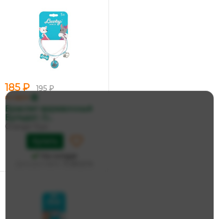
185 ₽
195 ₽
по карте
Браслет веревочный
Бульдог, O...
Orange Toys
Купить
На складе
Дата доставки:
13 августа