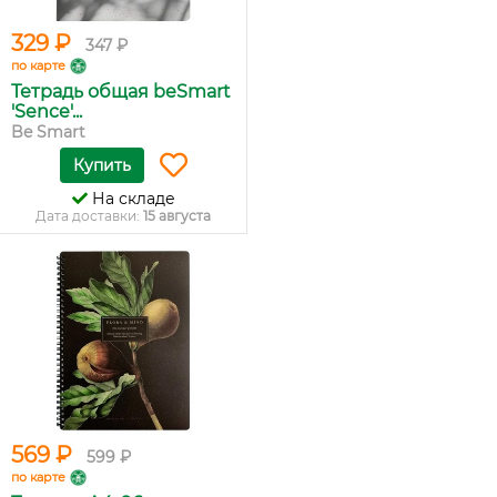
329 ₽
347 ₽
по карте
Тетрадь общая beSmart
'Sence'...
Be Smart
Купить
На складе
Дата доставки:
15 августа
569 ₽
599 ₽
по карте