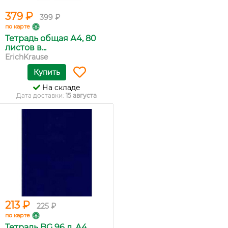
379 ₽
399 ₽
по карте
Тетрадь общая А4, 80
листов в...
ErichKrause
Купить
На складе
Дата доставки:
15 августа
213 ₽
225 ₽
по карте
Тетрадь BG 96 л. А4,