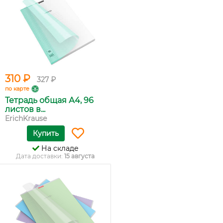
310 ₽
327 ₽
по карте
Тетрадь общая А4, 96
листов в...
ErichKrause
Купить
На складе
Дата доставки:
15 августа