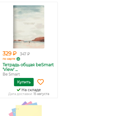
329 ₽
347 ₽
по карте
Тетрадь общая beSmart
'View' ...
Be Smart
Купить
На складе
Дата доставки:
15 августа