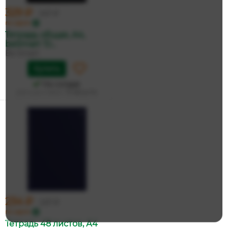
329 ₽
347 ₽
по карте
Тетрадь общая, А4,
beSmart 'D...
Be Smart
Купить
На складе
Дата доставки:
15 августа
234 ₽
247 ₽
по карте
Тетрадь 48 листов, А4