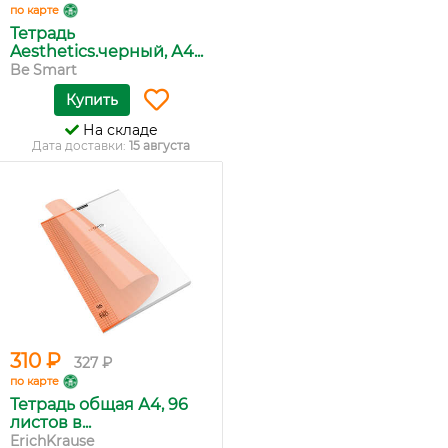
по карте
Тетрадь
Aesthetics.черный, А4...
Be Smart
Купить
На складе
Дата доставки:
15 августа
310 ₽
327 ₽
по карте
Тетрадь общая А4, 96
листов в...
ErichKrause