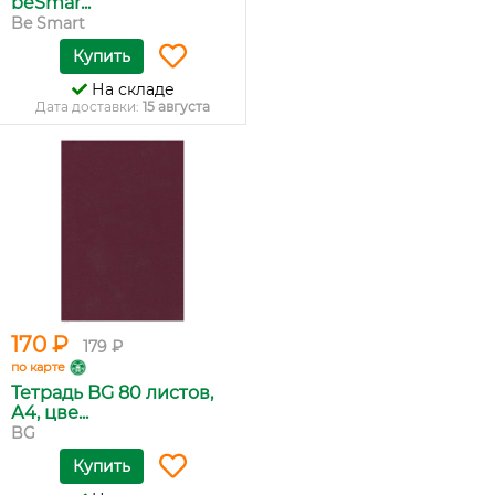
beSmar...
Be Smart
Купить
На складе
Дата доставки:
15 августа
170 ₽
179 ₽
по карте
Тетрадь BG 80 листов,
А4, цве...
BG
Купить