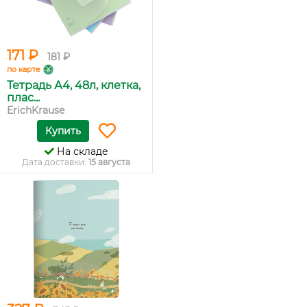
171 ₽
181 ₽
по карте
Тетрадь А4, 48л, клетка,
плас...
ErichKrause
Купить
На складе
Дата доставки:
15 августа