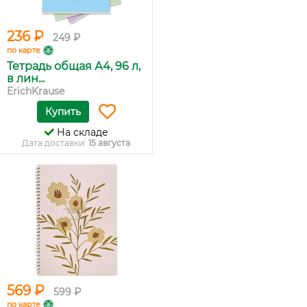
236 ₽
249 ₽
по карте
Тетрадь общая А4, 96 л,
в лин...
ErichKrause
Купить
На складе
Дата доставки:
15 августа
569 ₽
599 ₽
по карте