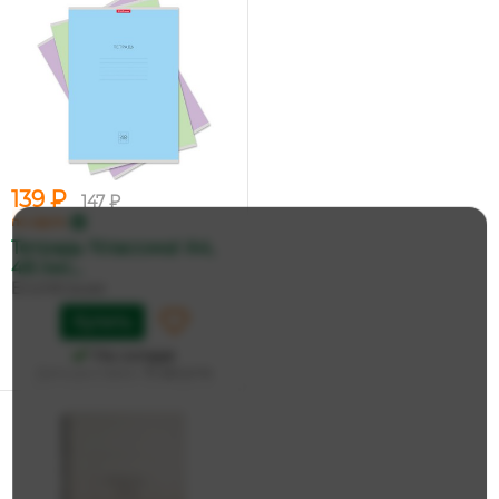
139 ₽
147 ₽
по карте
Тетрадь 'Классика' А4,
48 лис...
ErichKrause
Купить
На складе
Дата доставки:
15 августа