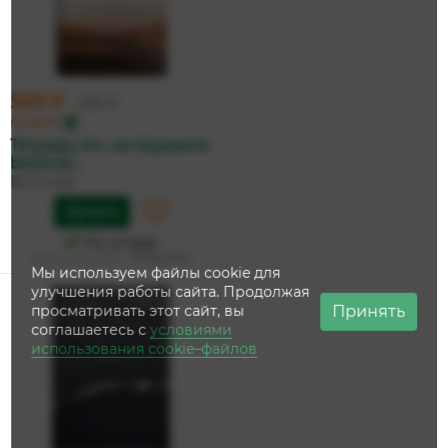
569 ₽
599 ₽
по карте
Тетрадь А4, на пружине
beSmar...
Be Smart
Купить
На складе
Дата доставки:
15 августа
Мы используем файлы cookie для
улучшения работы сайта. Продолжая
Принять
просматривать этот сайт, вы
соглашаетесь с
условиями
использования cookie–файлов