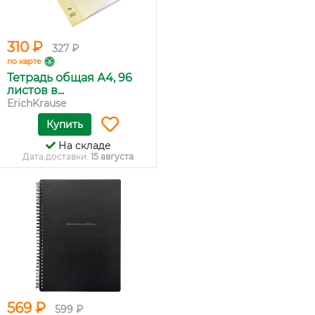
310 ₽
327 ₽
по карте
Тетрадь общая А4, 96
листов в...
ErichKrause
Купить
На складе
Дата доставки:
15 августа
569 ₽
599 ₽