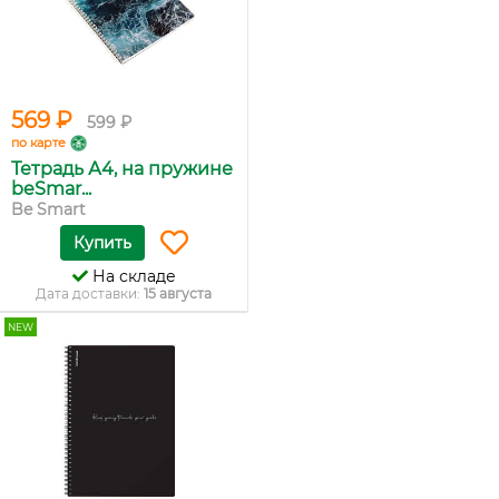
569 ₽
599 ₽
по карте
Тетрадь А4, на пружине
beSmar...
Be Smart
Купить
На складе
Дата доставки:
15 августа
NEW