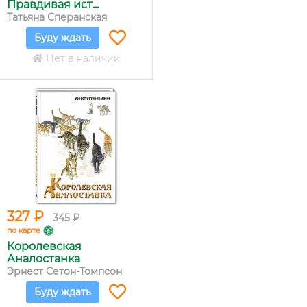
Правдивая ист...
Татьяна Сперанская
Буду ждать
Нет в наличии
327 ₽
345 ₽
по карте
Королевская
Аналостанка
Эрнест Сетон-Томпсон
Буду ждать