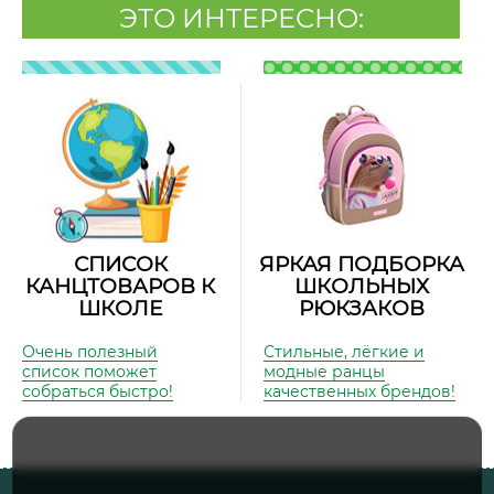
ЭТО ИНТЕРЕСНО:
СПИСОК
ЯРКАЯ ПОДБОРКА
КАНЦТОВАРОВ К
ШКОЛЬНЫХ
ШКОЛЕ
РЮКЗАКОВ
Очень полезный
Стильные, лёгкие и
список поможет
модные ранцы
собраться быстро!
качественных брендов!