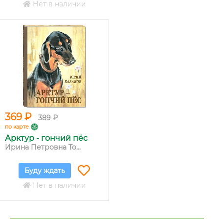
Нет в наличии
369 ₽
389 ₽
по карте
Арктур - гончий пёс
Ирина Петровна То...
Буду ждать
Нет в наличии