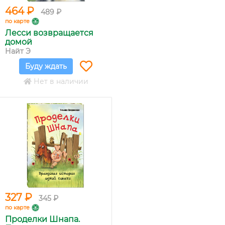
464 ₽
489 ₽
по карте
Лесси возвращается
домой
Найт Э
Буду ждать
Нет в наличии
327 ₽
345 ₽
по карте
Проделки Шнапа.