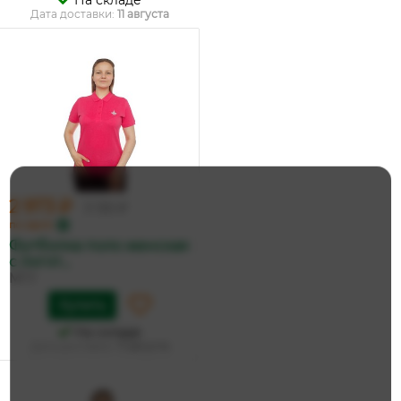
На складе
Дата доставки:
11 августа
2 973 ₽
3 130 ₽
по карте
Футболка поло женская
с логот...
МГУ
Купить
На складе
Дата доставки:
11 августа