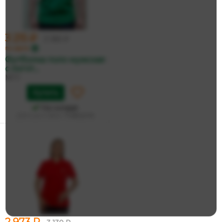
3 215 ₽
3 385 ₽
по карте
Футболка поло мужская
с логот...
МГУ
Купить
На складе
Дата доставки:
11 августа