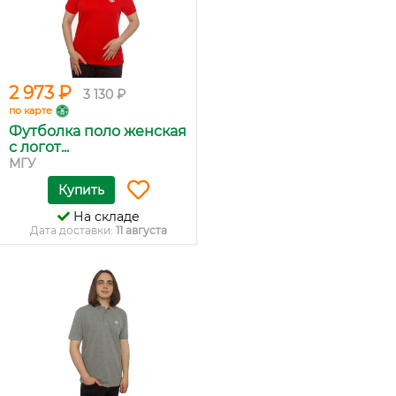
2 973 ₽
3 130 ₽
по карте
Футболка поло женская
с логот...
МГУ
Купить
На складе
Дата доставки:
11 августа