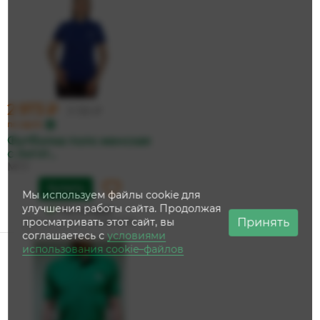
2 973 ₽
3 130 ₽
по карте
Футболка поло женская
с логот...
МГУ
Купить
Мы используем файлы cookie для
улучшения работы сайта. Продолжая
На складе
Принять
просматривать этот сайт, вы
Дата доставки:
11 августа
соглашаетесь с
условиями
использования cookie–файлов