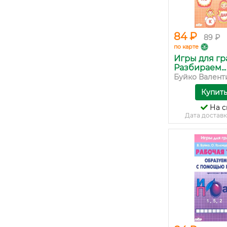
84 ₽
89 ₽
по карте
Игры для гр
Разбираем...
Буйко Валенти
Купит
На с
Дата доставк