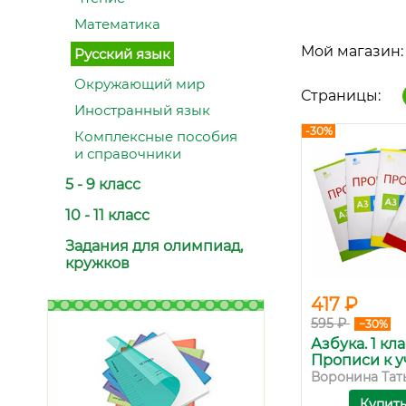
Математика
Мой магазин:
Русский язык
Окружающий мир
Страницы:
Иностранный язык
-30%
Комплексные пособия
и справочники
5 - 9 класс
10 - 11 класс
Задания для олимпиад,
кружков
417 ₽
595 ₽
−30%
Азбука. 1 кла
Прописи к уч.
Воронина Татья
Купит