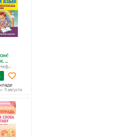
ом!
 ...
Неф...
ь
кладе
и:
11 августа