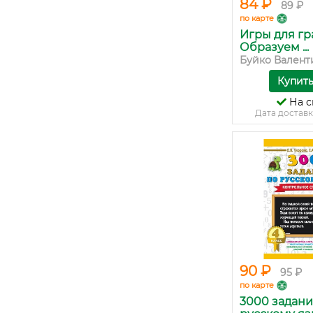
84 ₽
89 ₽
по карте
Игры для гр
Образуем ...
Буйко Валенти
Купит
На с
Дата доставк
90 ₽
95 ₽
по карте
3000 задани