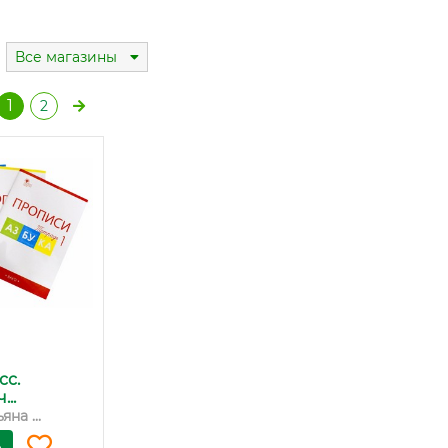
Все магазины
1
2
сс.
..
на ...
ь