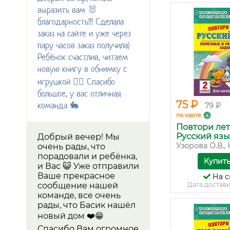
выразить вам 🐰
благодарность!!! Сделала
заказ на сайте и уже через
пару часов заказ получила)
Ребёнок счастлив, читаем
новую книгу в обнимку с
игрушкой 👌🏼 Спасибо
большое, у вас отличная
75 ₽
команда 🐇
79 ₽
по карте
Повтори лет
Русский язык.
Добрый вечер! Мы
Узорова О.В., 
очень рады, что
порадовали и ребёнка,
Купит
и Вас 😺 Уже отправили
Ваше прекрасное
На с
сообщение нашей
Дата доставк
команде, все очень
рады, что Басик нашёл
новый дом ❤️😁
Спасибо Вам огромное