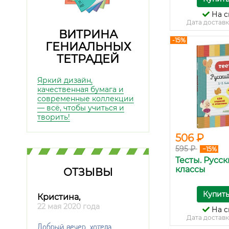
На с
Дата доставк
ВИТРИНА
-15%
ГЕНИАЛЬНЫХ
ТЕТРАДЕЙ
Яркий дизайн,
качественная бумага и
современные коллекции
— всё, чтобы учиться и
творить!
506 ₽
595 ₽
−15%
Тесты. Русск
классы
ОТЗЫВЫ
Купит
Кристина,
22 мая 2020 года
На с
Дата доставк
Добрый вечер, хотела