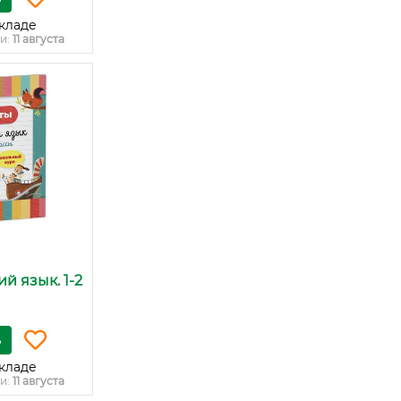
кладе
и:
11 августа
ий язык. 1-2
ь
кладе
и:
11 августа