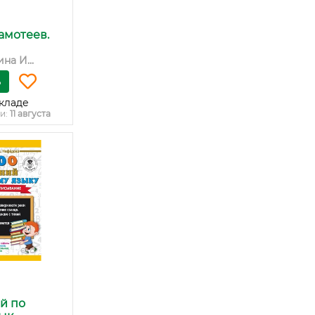
амотеев.
на И...
ь
кладе
и:
11 августа
й по