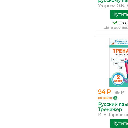
русскому язы
Узорова О.В., 
Купит
На с
Дата доставк
94 ₽
99 ₽
по карте
Русский язык
Тренажер
И. А. Таровит
Купит