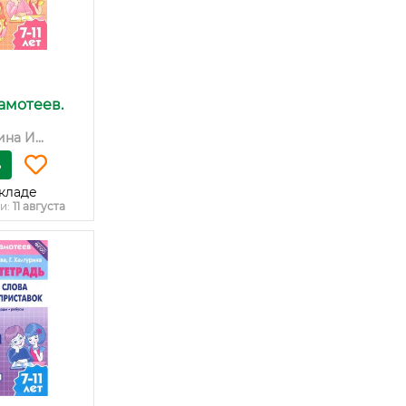
амотеев.
на И...
ь
кладе
и:
11 августа