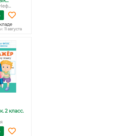
к...
Неф...
ь
кладе
и:
11 августа
. 2 класс.
ая
ь