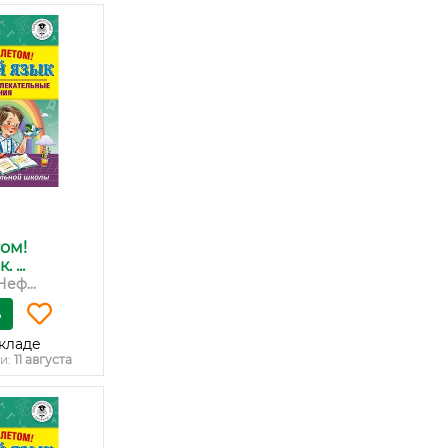
ом!
 ...
Неф...
ь
кладе
и:
11 августа