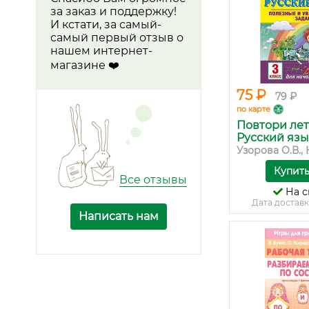
за заказ и поддержку!
И кстати, за самый-
самый первый отзыв о
нашем интернет-
магазине ❤️
75 ₽
79 ₽
по карте
Повтори лет
Русский язык.
Узорова О.В., 
Купит
Все отзывы
На с
Дата доставк
Написать нам