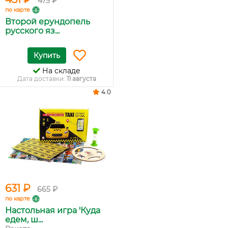
475 ₽
по карте
Второй ерундопель
русского яз...
Купить
На складе
Дата доставки:
11 августа
4.0
631 ₽
665 ₽
по карте
Настольная игра 'Куда
едем, ш...