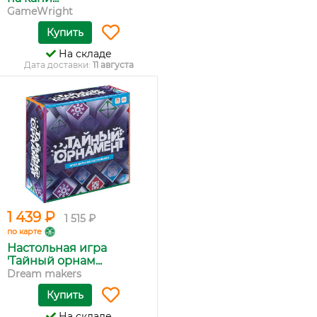
GameWright
Купить
На складе
Дата доставки:
11 августа
1 439 ₽
1 515 ₽
по карте
Настольная игра
'Тайный орнам...
Dream makers
Купить
На складе