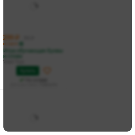
299 ₽
315 ₽
по карте
Игра обучающая Буквы
и слова
Vladi Toys
Купить
На складе
Дата доставки:
11 августа