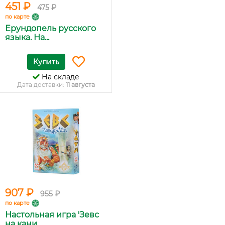
451 ₽
475 ₽
по карте
Ерундопель русского
языка. На...
Купить
На складе
Дата доставки:
11 августа
907 ₽
955 ₽
по карте
Настольная игра 'Зевс
на кани...