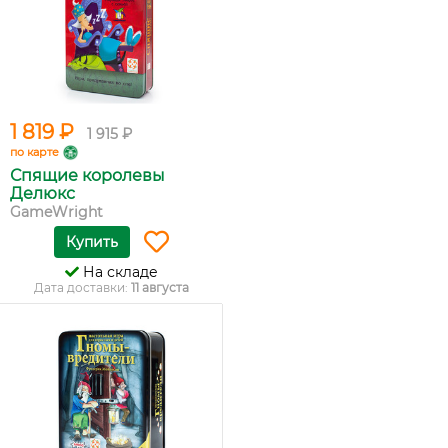
1 819 ₽
1 915 ₽
по карте
Спящие королевы
Делюкс
GameWright
Купить
На складе
Дата доставки:
11 августа