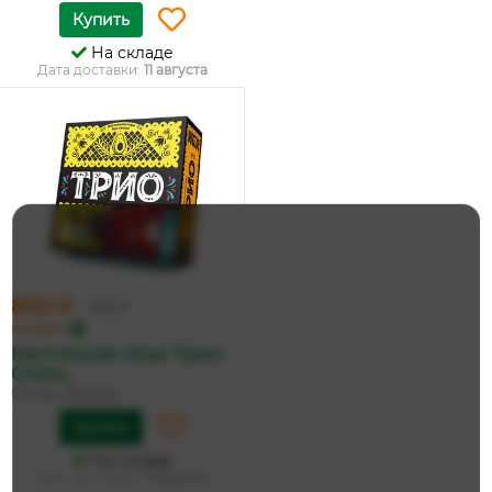
Купить
На складе
Дата доставки:
11 августа
869 ₽
915 ₽
по карте
Настольная игра 'Трио',
Стиль...
Стиль Жизни
Купить
На складе
Дата доставки:
11 августа