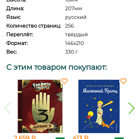
Длина:
207мм
Язык:
русский
Количество страниц:
256
Переплёт:
твёрдый
Формат:
146х210
Вес:
330 г
С этим товаром покупают:
2 659 ₽
413 ₽
1 