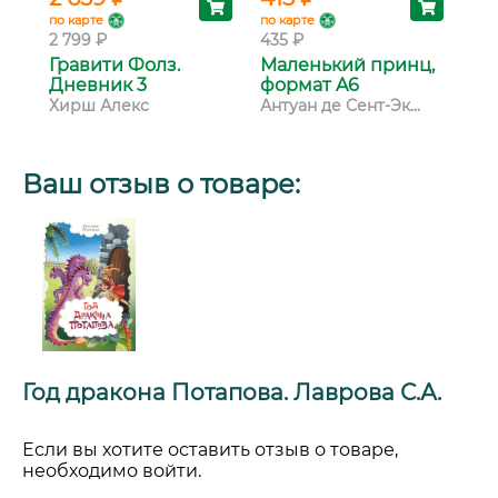
по карте
по карте
по 
2 799 ₽
435 ₽
1 3
Гравити Фолз.
Маленький принц,
Во
Дневник 3
формат A6
Из
го
Хирш Алекс
Антуан де Сент-Эк...
Ал
Ваш отзыв о товаре:
Год дракона Потапова. Лаврова С.А.
Если вы хотите оставить отзыв о товаре,
необходимо войти.