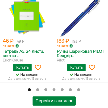
46 ₽
183 ₽
49 ₽
193 ₽
по карте
по карте
Тетрадь А5, 24 листа,
Ручка шариковая PILOT
клетка ...
Rexgrip...
ErichKrause
Pilot
Купить
Купить
На складе
На складе
Дата доставки:
12 августа
Дата доставки:
12 августа
Перейти в каталог