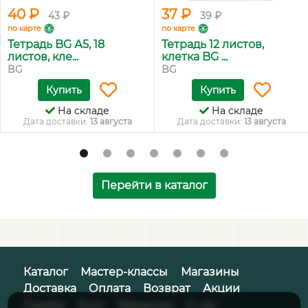
40 ₽
37 ₽
43 ₽
39 ₽
по карте
по карте
Тетрадь BG А5, 18
Тетрадь 12 листов,
листов, кле...
клетка BG ...
BG
BG
Купить
Купить
На складе
На складе
Дата доставки:
13 августа
Дата доставки:
13 августа
Перейти в каталог
Каталог
Мастер-классы
Магазины
Доставка
Оплата
Возврат
Акции
Скидки
Блог
Вакансии
О нас