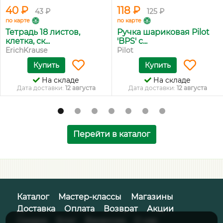
40 ₽
118 ₽
43 ₽
125 ₽
по карте
по карте
Тетрадь 18 листов,
Ручка шариковая Pilot
клетка, ск...
'BPS' с...
ErichKrause
Pilot
Купить
Купить
На складе
На складе
Дата доставки:
12 августа
Дата доставки:
12 августа
Перейти в каталог
Каталог
Мастер-классы
Магазины
Доставка
Оплата
Возврат
Акции
Скидки
Блог
Вакансии
О нас