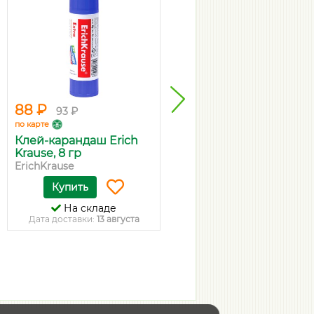
88 ₽
52 ₽
93 ₽
55 ₽
по карте
по карте
Клей-карандаш Erich
Ручка шариковая BIC
Krause, 8 гр
Round Sti...
ErichKrause
BIC
Купить
Купить
На складе
На складе
Дата доставки:
13 августа
Дата доставки:
13 августа