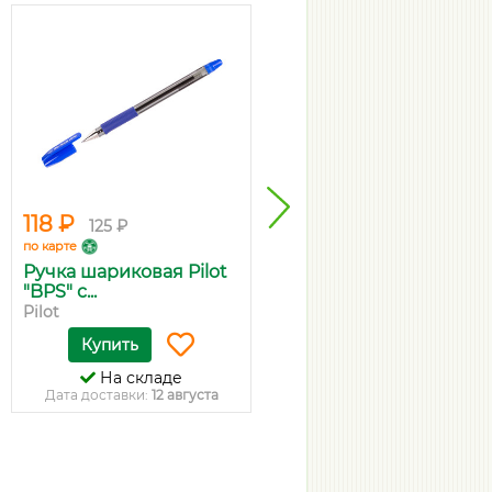
118 ₽
97 ₽
125 ₽
103 ₽
по карте
по карте
Ручка шариковая Pilot
Pilot Ручка шариковая
"BPS" с...
Super G...
Pilot
Pilot
Купить
Купить
На складе
На складе
Дата доставки:
12 августа
Дата доставки:
12 августа