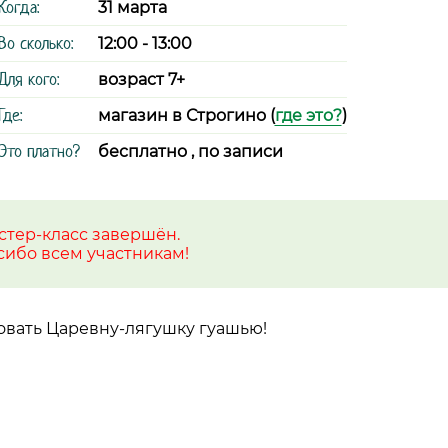
Когда:
31 марта
Во сколько:
12:00 - 13:00
Для кого:
возраст 7+
Где:
магазин в Строгино (
где это?
)
Это платно?
бесплатно , по записи
стер-класс завершён.
сибо всем участникам!
вать Царевну-лягушку гуашью!