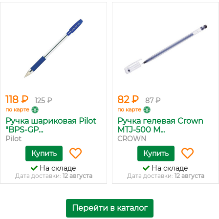
118 ₽
82 ₽
125 ₽
87 ₽
по карте
по карте
Ручка шариковая Pilot
Ручка гелевая Crown
"BPS-GP...
MTJ-500 M...
Pilot
CROWN
Купить
Купить
На складе
На складе
Дата доставки:
12 августа
Дата доставки:
12 августа
Перейти в каталог