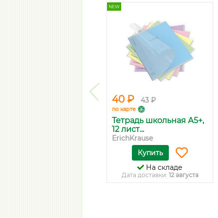
NEW
40 ₽
43 ₽
по карте
Тетрадь школьная А5+,
12 лист...
ErichKrause
Купить
На складе
Дата доставки:
12 августа